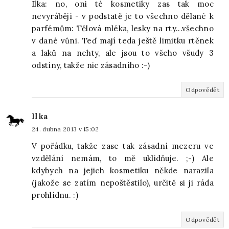
Ilka: no, oni té kosmetiky zas tak moc
nevyrábějí - v podstatě je to všechno dělané k
parfémům: Tělová mléka, lesky na rty...všechno
v dané vůni. Teď mají teda ještě limitku rtěnek
a laků na nehty, ale jsou to všeho všudy 3
odstíny, takže nic zásadního :-)
Odpovědět
Ilka
24. dubna 2013 v 15:02
V pořádku, takže zase tak zásadní mezeru ve
vzdělání nemám, to mě uklidňuje. ;-) Ale
kdybych na jejich kosmetiku někde narazila
(jakože se zatím nepoštěstilo), určitě si ji ráda
prohlídnu. :)
Odpovědět