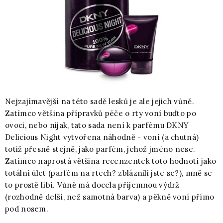
Nejzajímavější na této sadě lesků je ale jejich vůně.
Zatímco většina přípravků péče o rty voní buďto po
ovoci, nebo nijak, tato sada není k parfému DKNY
Delicious Night vytvořena náhodně - voní (a chutná)
totiž přesně stejně, jako parfém, jehož jméno nese.
Zatímco naprostá většina recenzentek toto hodnotí jako
totální úlet (parfém na rtech? zbláznili jste se?), mně se
to prostě líbí. Vůně má docela příjemnou výdrž
(rozhodně delší, než samotná barva) a pěkně voní přímo
pod nosem.