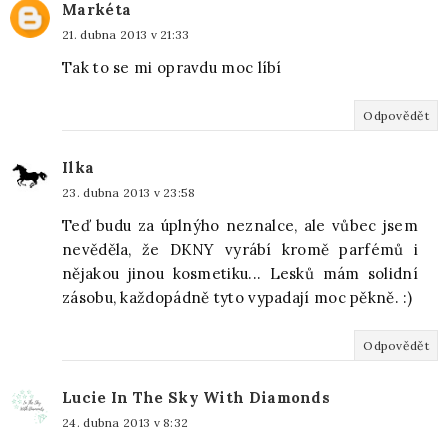
Markéta
21. dubna 2013 v 21:33
Tak to se mi opravdu moc líbí
Odpovědět
Ilka
23. dubna 2013 v 23:58
Teď budu za úplnýho neznalce, ale vůbec jsem
nevěděla, že DKNY vyrábí kromě parfémů i
nějakou jinou kosmetiku... Lesků mám solidní
zásobu, každopádně tyto vypadají moc pěkně. :)
Odpovědět
Lucie In The Sky With Diamonds
24. dubna 2013 v 8:32