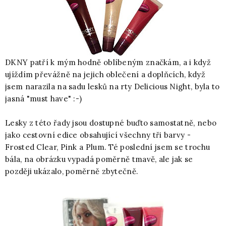
DKNY patří k mým hodně oblíbeným značkám, a i když
ujíždím převážně na jejich oblečení a doplňcích, když
jsem narazila na sadu lesků na rty Delicious Night, byla to
jasná "must have" :-)
Lesky z této řady jsou dostupné buďto samostatně, nebo
jako cestovní edice obsahující všechny tři barvy -
Frosted Clear, Pink a Plum. Té poslední jsem se trochu
bála, na obrázku vypadá poměrně tmavě, ale jak se
později ukázalo, poměrně zbytečně.