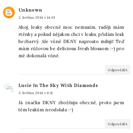
Unknown
2. května 2014 v 14:01
Ahoj, lesky obecně moc nemusím, raději mám
rtěnky a pokud nějakou chci v lesku, přidám lesk
bezbarvý. Ale vůně DKNY naprosto miluji! Teď
mám růžovou be delicious fresh blossom :-) pro
mě dokonalá vůně.
Odpovědět
Lucie In The Sky With Diamonds
3. května 2014 v 6:11
Já značku DKNY zbožňuju obecně, proto jsem
těm leskům neodolala :-)
Odpovědět