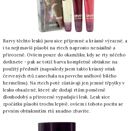
Barvy těchto lesků jsou sice příjemné a krásně výrazné, a
i ta nejtmavší působí na rtech naprosto nenásilně a
přirozeně. Ovšem pouze do okamžiku, kdy se rty něčeho
dotknete - pak se totiž barva kompletně obtiskne na
použitý předmět (naposledy jsem takto krásný otisk
červených rtů zanechala na povrchu sněhově bílého
hermelínu). Na rtech poté zůstávají jen jemné třpytky v
lesku obsažené, které ale dodají rtům poměrně
dlouhodobý a přirozeně vypadající lesk. Lesk sice
zpočátku působí trochu lepivě, ovšem i tohoto pocitu se
prvním obtisknutím rtů snadno zbavíte.