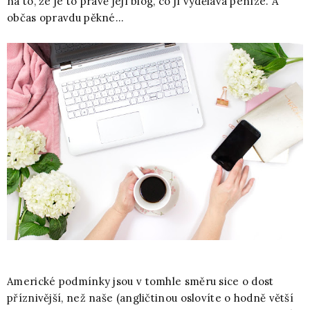
na to, že je to právě její blog, co jí vydělává peníze. A
občas opravdu pěkné...
Americké podmínky jsou v tomhle směru sice o dost
příznivější, než naše (angličtinou oslovíte o hodně větší