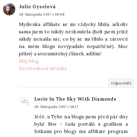
Julie Gyselová
28. listopadu 2017 v 18:08
Myšlenka affiliate se mi vždycky líbila, ačkoliv
sama jsem to nikdy nezkoušela (holt jsem ještě
nikdy nenašla nic, co by se mi líbilo a zároveň
na mém blogu nevypadalo nepatřičně). Moc
pěkný a srozumitelný článek, sdílím!
Můj blog
Facebooková stránka
Odpovědět
Lucie In The Sky With Diamonds
28. listopadu 2017 v 18:17
Jééé, u Tebe na blogu jsem před pár dny
byla! Btw - řada portálů s grafikou a
fotkami pro blogy má affiliate program