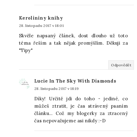
Kerolininy knihy
28. listopadu 2017 v 18:01
Skvěle napsaný článek, dost dlouho už toto
téma řeším a tak nějak promýšlím. Děkuji za
"Tipy"
Odpovědět
Lucie In The Sky With Diamonds
28. listopadu 2017 v 18:19
Díky! Určitě jdi do toho - jediné, co
můžeš ztratit, je čas strávený psaním
článku... Což my blogerky za ztracený
čas nepovažujeme asi nikdy :-D