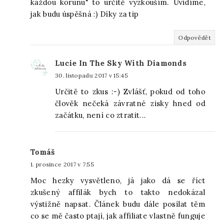
každou korunu" to určitě vyzkouším. Uvidíme,
jak budu úspěšná :) Díky za tip
Odpovědět
Lucie In The Sky With Diamonds
30. listopadu 2017 v 15:45
Určitě to zkus :-) Zvlášť, pokud od toho
člověk nečeká závratné zisky hned od
začátku, není co ztratit...
Tomáš
1. prosince 2017 v 7:55
Moc hezky vysvětleno, já jako dá se říct
zkušený affilák bych to takto nedokázal
výstižně napsat. Článek budu dále posílat těm
co se mě často ptají, jak affiliate vlastně funguje