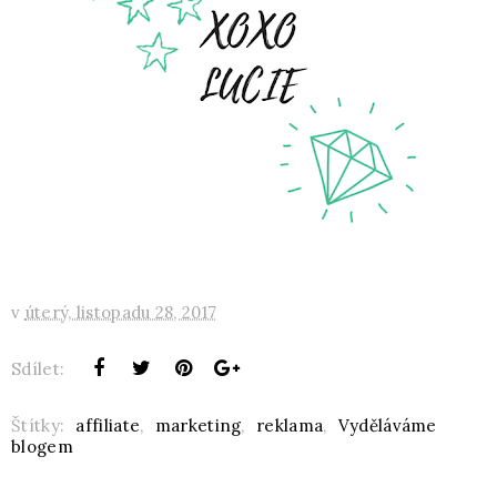
v
úterý, listopadu 28, 2017
Sdílet:
Štítky:
affiliate
,
marketing
,
reklama
,
Vyděláváme
blogem