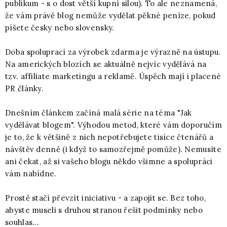
publikum - s o dost větší kupní silou). To ale neznamená,
že vám právě blog nemůže vydělat pěkné peníze, pokud
píšete česky nebo slovensky.
Doba spoluprací za výrobek zdarma je výrazně na ústupu.
Na amerických blozích se aktuálně nejvíc vydělává na
tzv. affiliate marketingu a reklamě. Úspěch mají i placené
PR články.
Dnešním článkem začíná malá série na téma "Jak
vydělávat blogem". Výhodou metod, které vám doporučím
je to, že k většině z nich nepotřebujete tisíce čtenářů a
návštěv denně (i když to samozřejmě pomůže). Nemusíte
ani čekat, až si vašeho blogu někdo všimne a spolupráci
vám nabídne.
Prostě stačí převzít iniciativu - a zapojit se. Bez toho,
abyste museli s druhou stranou řešit podmínky nebo
souhlas...