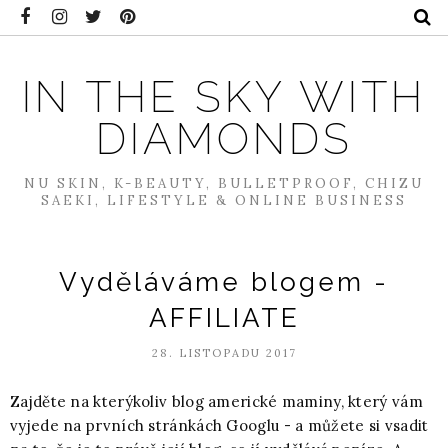
IN THE SKY WITH
DIAMONDS
NU SKIN, K-BEAUTY, BULLETPROOF, CHIZU
SAEKI, LIFESTYLE & ONLINE BUSINESS
Vyděláváme blogem -
AFFILIATE
28. LISTOPADU 2017
Zajděte na kterýkoliv blog americké maminy, který vám
vyjede na prvních stránkách Googlu - a můžete si vsadit