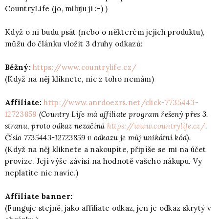
CountryLife (jo, miluju ji :-) )
Když o ní budu psát (nebo o některém jejich produktu),
můžu do článku vložit 3 druhy odkazů:
Běžný:
https://www.countrylife.cz/
(Když na něj kliknete, nic z toho nemám)
Affiliate:
http://www.anrdoezrs.net/click-7735443-
12723859
(Country Life má affiliate program řešený přes 3.
stranu, proto odkaz nezačíná
https://www.countrylife.cz/
.
Číslo 7735443-12723859 v odkazu je můj unikátní kód).
(Když na něj kliknete a nakoupíte, připíše se mi na účet
provize. Její výše závisí na hodnotě vašeho nákupu. Vy
neplatíte nic navíc.)
Affiliate banner:
(Funguje stejně, jako affiliate odkaz, jen je odkaz skrytý v