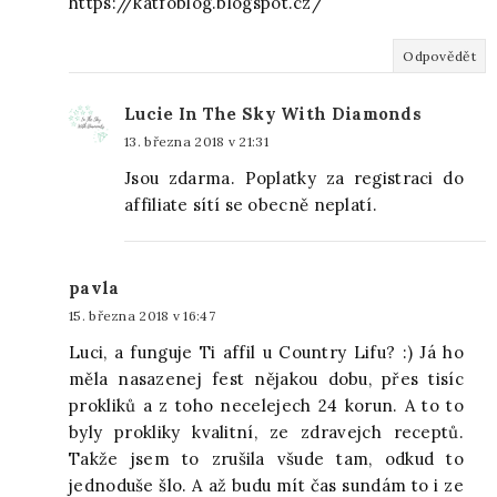
https://katfoblog.blogspot.cz/
Odpovědět
Lucie In The Sky With Diamonds
13. března 2018 v 21:31
Jsou zdarma. Poplatky za registraci do
affiliate sítí se obecně neplatí.
pavla
15. března 2018 v 16:47
Luci, a funguje Ti affil u Country Lifu? :) Já ho
měla nasazenej fest nějakou dobu, přes tisíc
prokliků a z toho necelejech 24 korun. A to to
byly prokliky kvalitní, ze zdravejch receptů.
Takže jsem to zrušila všude tam, odkud to
jednoduše šlo. A až budu mít čas sundám to i ze