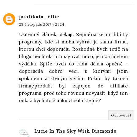
puntíkata_ellie
28. listopadu 2017 v 21:24
Užitečný článek, děkuji. Zejména se mi líbí ty
programy, kde si mohu vybrat já sama firmu,
kterou chci doporučit. Rozhodně bych totiž na
blogu nechtěla propagovat něco, jen za účelem
výdělku. Spíše bych to ráda dělala opačně -
doporučila dobré věci, s kterými jsem
spokojená a kterým věřím. Pokud by taková
firma/produkt byl zapojen do affiliate
programu, proč toho rovnou nevyužít, když ten
odkaz bych do článku vložila stejně?
Odpovědět
Lucie In The Sky With Diamonds