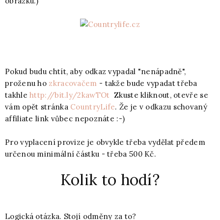
obrázku.)
Pokud budu chtít, aby odkaz vypadal "nenápadně",
proženu ho
zkracovačem
- takže bude vypadat třeba
takhle
http://bit.ly/2kawTOt
Zkuste kliknout, otevře se
vám opět stránka
CountryLife
. Že je v odkazu schovaný
affiliate link vůbec nepoznáte :-)
Pro vyplacení provize je obvykle třeba vydělat předem
určenou minimální částku - třeba 500 Kč.
Kolik to hodí?
Logická otázka. Stojí odměny za to?