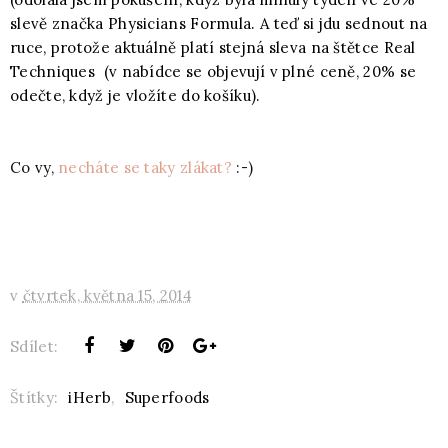
slevě značka Physicians Formula. A teď si jdu sednout na
ruce, protože aktuálně platí stejná sleva na štětce Real
Techniques (v nabídce se objevují v plné ceně, 20% se
odečte, když je vložíte do košíku).
Co vy,
necháte se taky zlákat?
:-)
v
čtvrtek, května 15, 2014
Sdílet:
Štítky:
iHerb
,
Superfoods