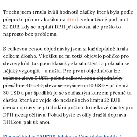
Trochu jsem trnula kvůli hodnotě zásilky, která byla podle
přepočtu přímo v košíku na
iHerb
velmi těsně pod limit
22 EUR, kdy se neplatí DPH při dovozu, ale prošlo to
naprosto bez problému.
S celkovou cenou objednávky jsem si každopádně hrála
celkem dlouho. V košíku se mi totiž objevilo políčko pro
slevový kód, tak jsem klasicky zkusila štěstí a pokusila se
nějaký vygooglit - a našla.
Pro první objednávku lze
uplatnit slevu 5 USD, pokud celková cena objednávky
přesáhne 40 USD, sleva se zvyšuje na 10 USD
- přičemž
30 USD a pár šprdliků je se současným kurzem přesně ta
částka, která se vejde do nedaněného limitu 22 EUR
(cena dopravy se při dodání poštou do celkové částky pro
DPH nezapočítává. Pokud byste zvolily dražší dopravu
DHLkou, pak už ano).
Slevový kód je
LMK713
, kdyby se Vám třeba hodil :-)