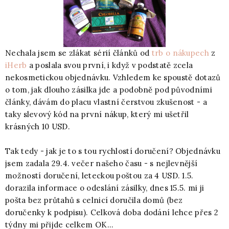
Nechala jsem se zlákat sérií článků od
trb o nákupech
z
iHerb
a poslala svou první, i když v podstatě zcela
nekosmetickou objednávku. Vzhledem ke spoustě dotazů
o tom, jak dlouho zásilka jde a podobně pod původními
články, dávám do placu vlastní čerstvou zkušenost - a
taky slevový kód na první nákup, který mi ušetřil
krásných 10 USD.
Tak tedy - jak je to s tou rychlostí doručení? Objednávku
jsem zadala 29.4. večer našeho času - s nejlevnější
možností doručení, leteckou poštou za 4 USD. 1.5.
dorazila informace o odeslání zásilky, dnes 15.5. mi ji
pošta bez průtahů s celnicí doručila domů (bez
doručenky k podpisu). Celková doba dodání lehce přes 2
týdny mi přijde celkem OK...