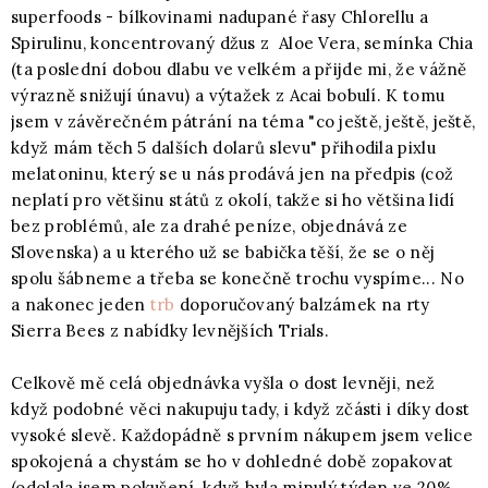
superfoods - bílkovinami nadupané řasy Chlorellu a
Spirulinu, koncentrovaný džus z Aloe Vera, semínka Chia
(ta poslední dobou dlabu ve velkém a přijde mi, že vážně
výrazně snižují únavu) a výtažek z Acai bobulí. K tomu
jsem v závěrečném pátrání na téma "co ještě, ještě, ještě,
když mám těch 5 dalších dolarů slevu" přihodila pixlu
melatoninu, který se u nás prodává jen na předpis (což
neplatí pro většinu států z okolí, takže si ho většina lidí
bez problémů, ale za drahé peníze, objednává ze
Slovenska) a u kterého už se babička těší, že se o něj
spolu šábneme a třeba se konečně trochu vyspíme... No
a nakonec jeden
trb
doporučovaný balzámek na rty
Sierra Bees z nabídky levnějších Trials.
Celkově mě celá objednávka vyšla o dost levněji, než
když podobné věci nakupuju tady, i když zčásti i díky dost
vysoké slevě. Každopádně s prvním nákupem jsem velice
spokojená a chystám se ho v dohledné době zopakovat
(odolala jsem pokušení, když byla minulý týden ve 20%