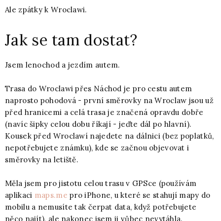
Ale zpátky k Wroclawi.
Jak se tam dostat?
Jsem lenochod a jezdím autem.
Trasa do Wroclawi přes Náchod je pro cestu autem
naprosto pohodová - první směrovky na Wroclaw jsou už
před hranicemi a celá trasa je značená opravdu dobře
(navíc šipky celou dobu říkají - jeďte dál po hlavní).
Kousek před Wroclawí najedete na dálnici (bez poplatků,
nepotřebujete známku), kde se začnou objevovat i
směrovky na letiště.
Měla jsem pro jistotu celou trasu v GPSce (používám
aplikaci
maps.me
pro iPhone, u které se stahují mapy do
mobilu a nemusíte tak čerpat data, když potřebujete
něco najít), ale nakonec jsem ji vůbec nevytáhla.