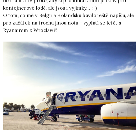
do tramtárie proto, aby si prohlídla tamní přístav pro
kontejnerové lodě, ale jsou i výjimky... :-)
O tom, co mě v Belgii a Holandsku bavilo ještě napíšu, ale
pro začátek na trochu jinou notu - vyplatí se letět s
Ryanairem z Wroclawi?