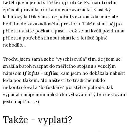
Letěla jsem jen s batůžkem, protože Ryanair trochu
zpřísnil pravidla pro kabinová zavazadla. Klasický
kabinový kufřík vám sice pořád vezmou zdarma - ale
hodí ho do zavazadlového prostoru. Takže si na něj po
příletu musíte počkat u pásu - což se mi kvůli pozdnímu
příletu a potřebě stihnout shuttle z letiště úplně
nehodilo...
Trochu jsem sama sebe "vyschízovala" tím, že jsem se
snažila baťoh nacpat do měřícího stojanu s veselým
nápisem
If it fits - it flies
, kam jsem ho dokázala nabušit
leda pod tlakem. Ale naštěstí to tradičně nikdo
nekontroloval a "baťůžkáře" pouštěli v pohodě. Jak
vypadala moje minimalistická výbava na týden cestování
ještě napíšu... :-)
Takže - vyplatí?