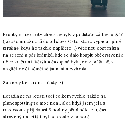
Fronty na security check nebyly v podstatě žádné, u gatů
(jakože množné číslo od slova Gate, které vypadá úplně
strašně, když ho takhle napíšete...) většinou dost místa
na sezení a pár krámků, kde se dalo koupit občerstvení a
něco ke čtení. Většina časopisů byla jen v polštině, v
angličtině či němčině jsem si nevybrala...
Záchody bez front a čistý :-)
Letadla se na letišti točí celkem rychle, takže na
planespotting to moc není, ale i když jsem jela s
rezervou a přijela asi 3 hodiny před odletem, čas
strávený na letišti byl naprosto v pohodě.