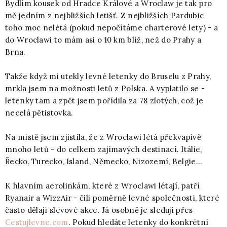
Bydlím kousek od Hradce Králové a Wroclaw je tak pro
mě jedním z nejbližších letišť. Z nejbližších Pardubic
toho moc nelétá (pokud nepočítáme charterové lety) - a
do Wroclawi to mám asi o 10 km blíž, než do Prahy a
Brna.
Takže když mi utekly levné letenky do Bruselu z Prahy,
mrkla jsem na možnosti letů z Polska. A vyplatilo se -
letenky tam a zpět jsem pořídila za 78 zlotých, což je
necelá pětistovka.
Na místě jsem zjistila, že z Wroclawi létá překvapivě
mnoho letů - do celkem zajímavých destinací. Itálie,
Řecko, Turecko, Island, Německo, Nizozemí, Belgie...
K hlavním aerolinkám, které z Wroclawi létají, patří
Ryanair a WizzAir - čili poměrně levné společnosti, které
často dělají slevové akce. Já osobně je sleduji přes
Cestujlevne.com
. Pokud hledáte letenky do konkrétní