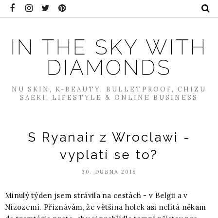
IN THE SKY WITH
DIAMONDS
NU SKIN, K-BEAUTY, BULLETPROOF, CHIZU
SAEKI, LIFESTYLE & ONLINE BUSINESS
S Ryanair z Wroclawi -
vyplatí se to?
30. DUBNA 2018
Minulý týden jsem strávila na cestách - v Belgii a v
Nizozemí. Přiznávám, že většina holek asi nelítá někam