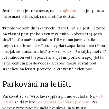
Jestli autem jet nechcete, na
cestujlevne.com
je spousta
informací o tom, jak se na letiště dostat.
Tímhle webem dneska trochu "tapetuju", ale jestli jezdíte
na vlastní pěst (nebo s tou myšlenkou koketujete), je to
skvělá informační základna. Díky němu jsem zjistila
nejen to, kde se mi v Polsku vyplatí zaparkovat, ale třeba
i to, jak se dostanu z letiště v Bruselu - a že kdyby měl náš
let náhodou větší zpoždění a ujel mi poslední spoj (letěli
jsme celkem pozdě večer), alespoň můžu zůstat pod
střechou na letišti, protože je otevřené celou noc.
Parkování na letišti
Parkovat se ve Wroclawi vyplatí přímo u letiště. Na
webu
letiště
se dá místo
rezervovat a zaplatit předem
. Při
včasné rezervaci by měla být sleva. Já si místo