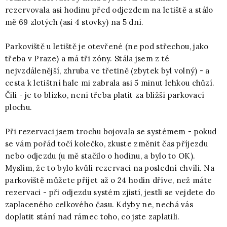
rezervovala asi hodinu před odjezdem na letiště a stálo
mě 69 zlotých (asi 4 stovky) na 5 dní.
Parkoviště u letiště je otevřené (ne pod střechou, jako
třeba v Praze) a má tři zóny. Stála jsem z té
nejvzdálenější, zhruba ve třetině (zbytek byl volný) - a
cesta k letištní hale mi zabrala asi 5 minut lehkou chůzí.
Čili - je to blízko, není třeba platit za bližší parkovací
plochu.
Při rezervaci jsem trochu bojovala se systémem - pokud
se vám pořád točí kolečko, zkuste změnit čas příjezdu
nebo odjezdu (u mě stačilo o hodinu, a bylo to OK).
Myslím, že to bylo kvůli rezervaci na poslední chvíli. Na
parkoviště můžete přijet až o 24 hodin dříve, než máte
rezervaci - při odjezdu systém zjistí, jestli se vejdete do
zaplaceného celkového času. Kdyby ne, nechá vás
doplatit stání nad rámec toho, co jste zaplatili.