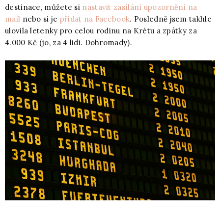
destinace, můžete si
nastavit zasílání upozornění na
mail
nebo si je
přidat na Facebook
. Posledně jsem takhle
ulovila letenky pro celou rodinu na Krétu a zpátky za
4.000 Kč (jo, za 4 lidi. Dohromady).