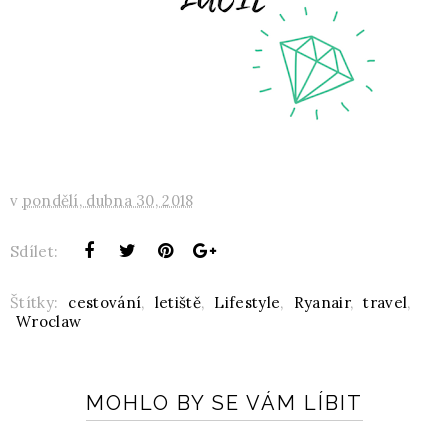
v
pondělí, dubna 30, 2018
Sdílet:
Štítky:
cestování
,
letiště
,
Lifestyle
,
Ryanair
,
travel
,
Wroclaw
MOHLO BY SE VÁM LÍBIT