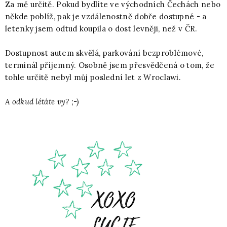
Za mě určitě. Pokud bydlíte ve východních Čechách nebo
někde poblíž, pak je vzdálenostně dobře dostupné - a
letenky jsem odtud koupila o dost levněji, než v ČR.
Dostupnost autem skvělá, parkování bezproblémové,
terminál příjemný. Osobně jsem přesvědčená o tom, že
tohle určitě nebyl můj poslední let z Wroclawi.
A odkud létáte vy? ;-)