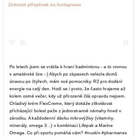
Zobrazit příspěvek na Instagramu
Po letech jsem se vrátila k hraní badmintonu - a to rovnou
v amatérské lize :-) Abych po zápasech nelezla domů
únavou po čtyřech, mám své pomocníky. R2 pro dodání
energie na celý den. Hodí se i proto, že často hrajeme až
kolem osmé večer, kdy už přirozeně čilá opravdu nejsem.
Chladivý krém FlexCreme, který dokáže zlikvidovat
přicházející bolest paže z jednostranné námahy hned v
zárodku. A každodenní dávku mikrovýživy (vitamíny,
minerály, omega 3...) v kombinaci Lifepak a Marine
Omega. Co při sportu pomáhá vám? #nuskin #pharmanex