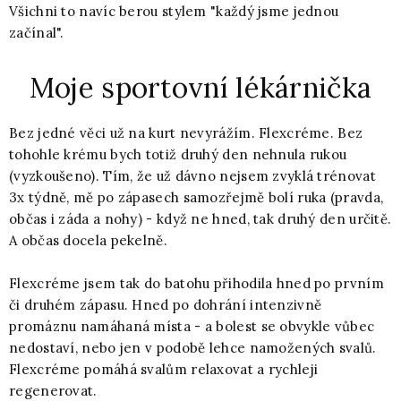
Všichni to navíc berou stylem "každý jsme jednou
začínal".
Moje sportovní lékárnička
Bez jedné věci už na kurt nevyrážím. Flexcréme. Bez
tohohle krému bych totiž druhý den nehnula rukou
(vyzkoušeno). Tím, že už dávno nejsem zvyklá trénovat
3x týdně, mě po zápasech samozřejmě bolí ruka (pravda,
občas i záda a nohy) - když ne hned, tak druhý den určitě.
A občas docela pekelně.
Flexcréme jsem tak do batohu přihodila hned po prvním
či druhém zápasu. Hned po dohrání intenzivně
promáznu namáhaná místa - a bolest se obvykle vůbec
nedostaví, nebo jen v podobě lehce namožených svalů.
Flexcréme pomáhá svalům relaxovat a rychleji
regenerovat.