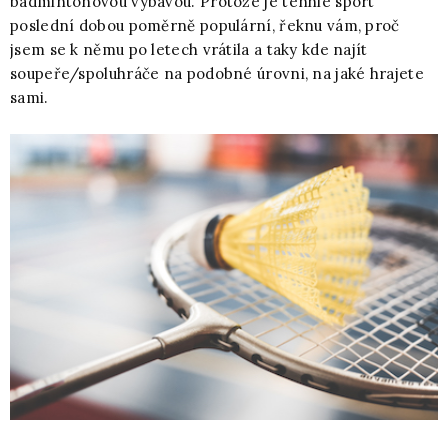
badmintonovou výbavou. Protože je tenhle sport
poslední dobou poměrně populární, řeknu vám, proč
jsem se k němu po letech vrátila a taky kde najít
soupeře/spoluhráče na podobné úrovni, na jaké hrajete
sami.