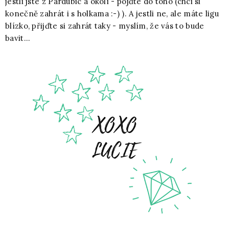
jestli jste z Pardubic a okolí - pojďte do toho (chci si
konečně zahrát i s holkama :-) ). A jestli ne, ale máte ligu
blízko, přijďte si zahrát taky - myslím, že vás to bude
bavit...