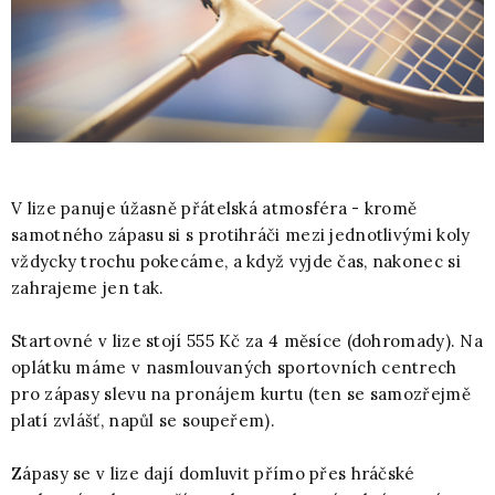
V lize panuje úžasně přátelská atmosféra - kromě
samotného zápasu si s protihráči mezi jednotlivými koly
vždycky trochu pokecáme, a když vyjde čas, nakonec si
zahrajeme jen tak.
Startovné v lize stojí 555 Kč za 4 měsíce (dohromady). Na
oplátku máme v nasmlouvaných sportovních centrech
pro zápasy slevu na pronájem kurtu (ten se samozřejmě
platí zvlášť, napůl se soupeřem).
Zápasy se v lize dají domluvit přímo přes hráčské