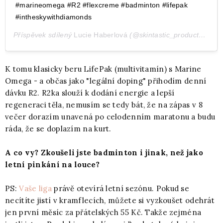
#marineomega #R2 #flexcreme #badminton #lifepak
#intheskywithdiamonds
Příspěvek sdílený
Lucie Haberlová
(@skintastic_products),
Bře
K tomu klasicky beru LifePak (multivitamín) s Marine
Omega - a občas jako "legální doping" přihodím denní
dávku R2. R2ka slouží k dodání energie a lepší
regeneraci těla, nemusím se tedy bát, že na zápas v 8
večer dorazím unavená po celodenním maratonu a budu
ráda, že se doplazím na kurt.
A co vy? Zkoušeli jste badminton i jinak, než jako
letní pinkání na louce?
PS:
Vaše liga
právě otevírá letní sezónu. Pokud se
necítíte jistí v kramflecích, můžete si vyzkoušet odehrát
jen první měsíc za přátelských 55 Kč. Takže zejména