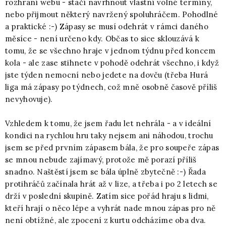
rozhraní webu - stačí navrhnout vlastní volné termíny,
nebo přijmout některý navržený spoluhráčem. Pohodlné
a praktické :-) Zápasy se musí odehrát v rámci daného
měsíce - není určeno kdy. Občas to sice sklouzává k
tomu, že se všechno hraje v jednom týdnu před koncem
kola - ale zase stihnete v pohodě odehrát všechno, i když
jste týden nemocní nebo jedete na dovču (třeba Hurá
liga má zápasy po týdnech, což mně osobně časově příliš
nevyhovuje).
Vzhledem k tomu, že jsem řadu let nehrála - a v ideální
kondici na rychlou hru taky nejsem ani náhodou, trochu
jsem se před prvním zápasem bála, že pro soupeře zápas
se mnou nebude zajímavý, protože mě porazí příliš
snadno. Naštěstí jsem se bála úplně zbytečně :-) Řada
protihráčů začínala hrát až v lize, a třeba i po 2 letech se
drží v poslední skupině. Zatím sice pořád hraju s lidmi,
kteří hrají o něco lépe a vyhrát nade mnou zápas pro ně
není obtížné, ale zpocení z kurtu odcházíme oba dva.