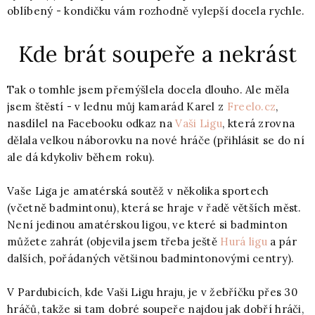
oblíbený - kondičku vám rozhodně vylepší docela rychle.
Kde brát soupeře a nekrást
Tak o tomhle jsem přemýšlela docela dlouho. Ale měla
jsem štěstí - v lednu můj kamarád Karel z
Freelo.cz
,
nasdílel na Facebooku odkaz na
Vaši Ligu
, která zrovna
dělala velkou náborovku na nové hráče (přihlásit se do ní
ale dá kdykoliv během roku).
Vaše Liga je amatérská soutěž v několika sportech
(včetně badmintonu), která se hraje v řadě větších měst.
Není jedinou amatérskou ligou, ve které si badminton
můžete zahrát (objevila jsem třeba ještě
Hurá ligu
a pár
dalších, pořádaných většinou badmintonovými centry).
V Pardubicích, kde Vaši Ligu hraju, je v žebříčku přes 30
hráčů, takže si tam dobré soupeře najdou jak dobří hráči,