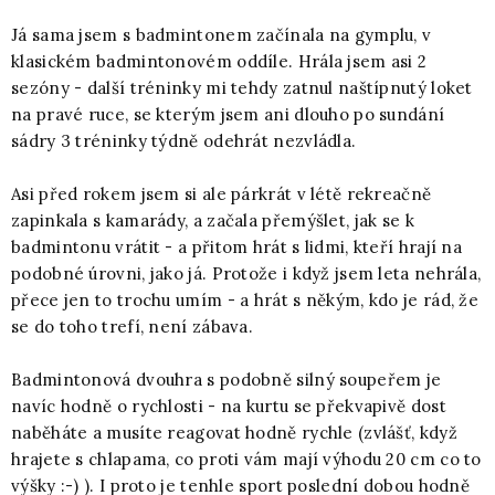
Já sama jsem s badmintonem začínala na gymplu, v
klasickém badmintonovém oddíle. Hrála jsem asi 2
sezóny - další tréninky mi tehdy zatnul naštípnutý loket
na pravé ruce, se kterým jsem ani dlouho po sundání
sádry 3 tréninky týdně odehrát nezvládla.
Asi před rokem jsem si ale párkrát v létě rekreačně
zapinkala s kamarády, a začala přemýšlet, jak se k
badmintonu vrátit - a přitom hrát s lidmi, kteří hrají na
podobné úrovni, jako já. Protože i když jsem leta nehrála,
přece jen to trochu umím - a hrát s někým, kdo je rád, že
se do toho trefí, není zábava.
Badmintonová dvouhra s podobně silný soupeřem je
navíc hodně o rychlosti - na kurtu se překvapivě dost
naběháte a musíte reagovat hodně rychle (zvlášť, když
hrajete s chlapama, co proti vám mají výhodu 20 cm co to
výšky :-) ). I proto je tenhle sport poslední dobou hodně