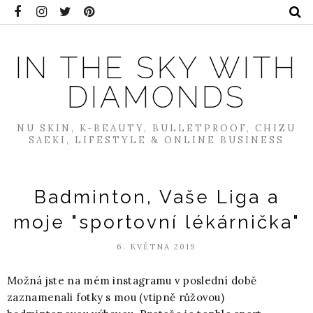
IN THE SKY WITH
DIAMONDS
NU SKIN, K-BEAUTY, BULLETPROOF, CHIZU
SAEKI, LIFESTYLE & ONLINE BUSINESS
Badminton, Vaše Liga a
moje "sportovní lékárnička"
6. KVĚTNA 2019
Možná jste na mém instagramu v poslední době
zaznamenali fotky s mou (vtipně růžovou)