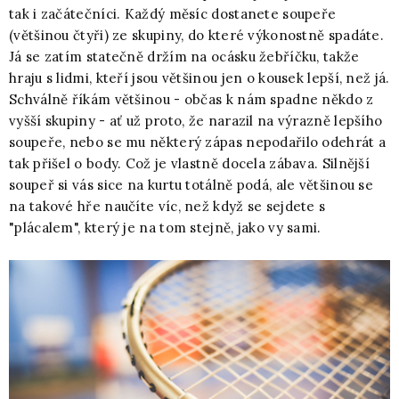
tak i začátečníci. Každý měsíc dostanete soupeře
(většinou čtyři) ze skupiny, do které výkonostně spadáte.
Já se zatím statečně držím na ocásku žebříčku, takže
hraju s lidmi, kteří jsou většinou jen o kousek lepší, než já.
Schválně říkám většinou - občas k nám spadne někdo z
vyšší skupiny - ať už proto, že narazil na výrazně lepšího
soupeře, nebo se mu některý zápas nepodařilo odehrát a
tak přišel o body. Což je vlastně docela zábava. Silnější
soupeř si vás sice na kurtu totálně podá, ale většinou se
na takové hře naučíte víc, než když se sejdete s
"plácalem", který je na tom stejně, jako vy sami.