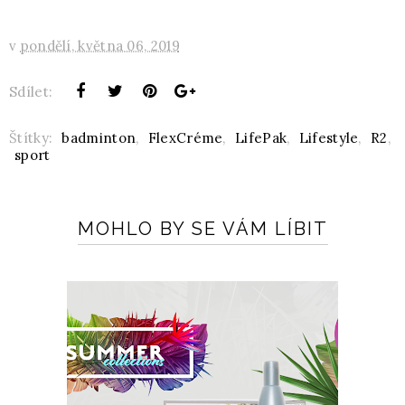
v
pondělí, května 06, 2019
Sdílet:
Štítky:
badminton
,
FlexCréme
,
LifePak
,
Lifestyle
,
R2
,
sport
MOHLO BY SE VÁM LÍBIT