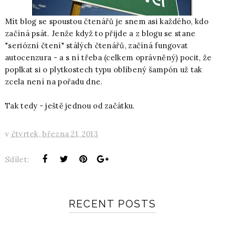
Mít blog se spoustou čtenářů je snem asi každého, kdo
začíná psát. Jenže když to přijde a z blogu se stane
"seriózní čtení" stálých čtenářů, začíná fungovat
autocenzura - a s ní třeba (celkem oprávněný) pocit, že
poplkat si o plytkostech typu oblíbený šampón už tak
zcela není na pořadu dne.
Tak tedy - ještě jednou od začátku.
v
čtvrtek, března 21, 2013
Sdílet:
RECENT POSTS