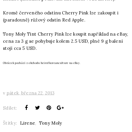
Kromě červeného odstínu Cherry Pink lze zakoupit i
(paradoxně) růžový odstín Red Apple.
Tony Moly Tint Cherry Pink lze koupit například na eBay,
cena za 3 g se pohybuje kolem 2.5 USD, plné 9 g balení
stojí cca 5 USD.
Obrázek pochází z obchodu heirofkoreanculture na eBay.
v
pátek, března 22, 2013
Sdílet:
Štítky:
Lirene
,
Tony Moly