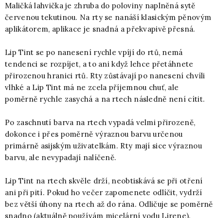
Maličká lahvička je zhruba do poloviny naplněná sytě
červenou tekutinou. Na rty se nanáší klasickým pěnovým
aplikátorem, aplikace je snadná a překvapivě přesná.
Lip Tint se po nanesení rychle vpíjí do rtů, nemá
tendenci se rozpíjet, a to ani když lehce přetáhnete
přirozenou hranici rtů. Rty zůstávají po nanesení chvíli
vlhké a Lip Tint má ne zcela příjemnou chuť, ale
poměrně rychle zasychá a na rtech následně není cítit.
Po zaschnutí barva na rtech vypadá velmi přirozeně,
dokonce i přes poměrně výraznou barvu určenou
primárně asijským uživatelkám. Rty mají sice výraznou
barvu, ale nevypadají nalíčeně.
Lip Tint na rtech skvěle drží, neobtiskává se při otření
ani při pití. Pokud ho večer zapomenete odlíčit, vydrží
bez větší úhony na rtech až do rána. Odličuje se poměrně
snadno (aktuálně používám micelární vodu Lirene).