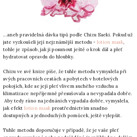
...aneb pravidelná dávka tipů podle Chizu Saeki. Pokud už
jste vyzkoušeli její nejznámější metodu -
lotion mask
,
tohle je způsob, jak ji posunout ještě o krok dál a pleť
hydratovat opravdu do hloubky.
Chizu ve své knize píše, že tuhle metodu vymyslela při
svých pracovních cestách a pobytech v hotelových
pokojích, kde se její pleť vlivem suchého vzduchu a
klimatizace nepříjemně přesušovala a nevypadala dobře.
Aby tedy ráno na jednáních vypadala dobře, vymyslela,
jak efekt
lotion mask
prostřednictvím snadno
dostupných a jednoduchých pomůcek, ještě vylepšit.
Tuhle metodu doporučuje v případě, že je vaše pleť