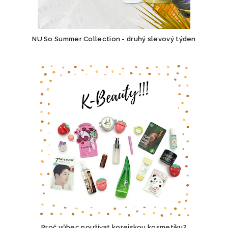
NU So Summer Collection - druhý slevový týden
Proč vůbec používat korejskou kosmetiku?