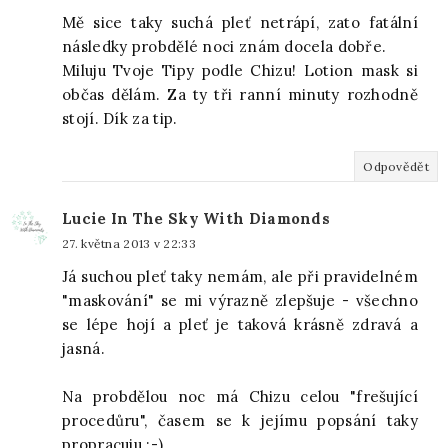
Mě sice taky suchá pleť netrápí, zato fatální
následky probdělé noci znám docela dobře.
Miluju Tvoje Tipy podle Chizu! Lotion mask si
občas dělám. Za ty tři ranní minuty rozhodně
stojí. Dík za tip.
Odpovědět
Lucie In The Sky With Diamonds
27. května 2013 v 22:33
Já suchou pleť taky nemám, ale při pravidelném
"maskování" se mi výrazně zlepšuje - všechno
se lépe hojí a pleť je taková krásně zdravá a
jasná.
Na probdělou noc má Chizu celou "frešující
procedůru", časem se k jejímu popsání taky
propracuju :-)