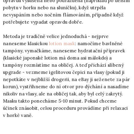
opravdu vysušená nebo podrážděná (například po delším
pobytu v horku nebo na sluníčku), když utrpěla
nevyspáním nebo nočním flámováním, případně když
potřebujete vypadat opravdu dobře.
Metoda je tradičně velice jednoduchá - nejprve
naneseme klasickou
lotion mask
: namočíme bavlněné
tampóny, vymačkáme, naneseme hydratační přípravek
(klasické japonské lotion má doma asi málokdo) a
tampóny rozmístíme na obličej. A teď přichází slíbený
upgrade - vezmeme igelitovou čepici na vlasy (pokud ji
nepotkáte v nejbližší drogerii, na eBay ji seženete za pár
korun), vystřihneme do ní otvor pro dýchání a nasadíme
nikoliv na vlasy, ale na obličej tak, aby byl celý zakrytý.
Masku takto ponecháme 5-10 minut. Pokud chceme
účinek znásobit, celou proceduru provádíme při relaxaci
v horké vaně.