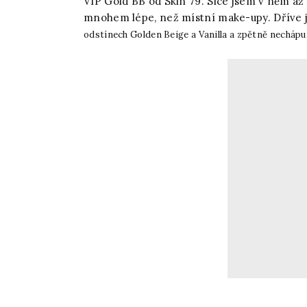
VIP Gold BB od Skin 79. Sice jsem v něm až 
mnohem lépe, než místní make-upy. Dříve 
odstínech Golden Beige a Vanilla a zpětně nechápu