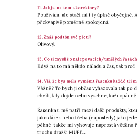
11. Jak jsi na tom s korektory?
Používám, ale stačí mi i ty úplně obyčejné.
překvapivě poměrně spokojená.
12. Znáš podtón své pleti?
Olivový.
13. Co si myslíš o nalepovacích/umělých řasác
Když na to má někdo náladu a čas, tak proč 
14. Víš, že bys měla vyměnit řasenku každé tři 
Vážně? To bych ji občas vyhazovala tak po d
chvíli, kdy dojde nebo vyschne, každopádně
Řasenka u mě patří mezi další produkty, kte
jako dárek nebo třeba (naposledy) jako jed
pěkné, takže mi vyhovuje naprostá většina ř
trochu dražší MUFE...