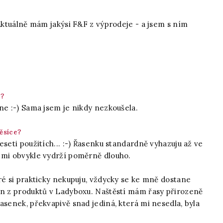
 Aktuálně mám jakýsi F&F z výprodeje - a jsem s ním
h?
ne :-) Sama jsem je nikdy nezkoušela.
měsíce?
eseti použitích... :-) Řasenku standardně vyhazuju až ve
 mi obvykle vydrží poměrně dlouho.
ré si prakticky nekupuju, vždycky se ke mně dostane
en z produktů v Ladyboxu. Naštěstí mám řasy přirozeně
asenek, překvapivě snad jediná, která mi nesedla, byla