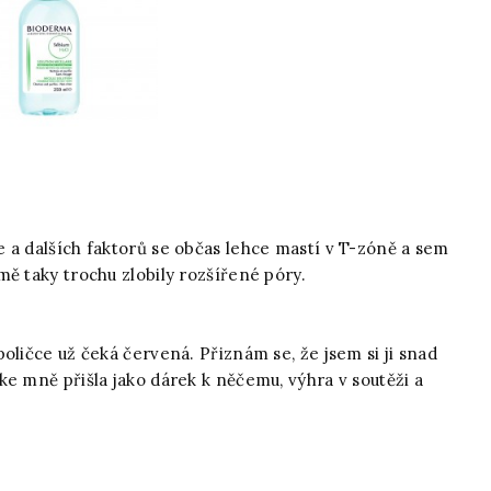
 a dalších faktorů se občas lehce mastí v T-zóně a sem
ě taky trochu zlobily rozšířené póry.
oličce už čeká červená. Přiznám se, že jsem si ji snad
e mně přišla jako dárek k něčemu, výhra v soutěži a