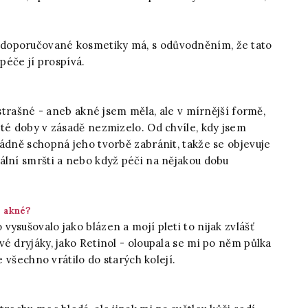
doporučované kosmetiky má, s odůvodněním, že tato
 péče jí prospívá.
 strašné - aneb akné jsem měla, ale v mírnější formě,
 té doby v zásadě nezmizelo. Od chvíle, kdy jsem
ádně schopná jeho tvorbě zabránit, takže se objevuje
ální smršti a nebo když péči na nějakou dobu
a akné?
ysušovalo jako blázen a mojí pleti to nijak zvlášť
é dryjáky, jako Retinol - oloupala se mi po něm půlka
e všechno vrátilo do starých kolejí.