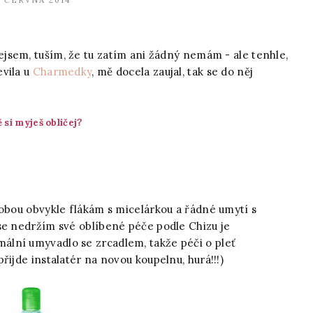
. ČERVNA 2014
jsem, tuším, že tu zatím ani žádný nemám - ale tenhle,
evila u
Charmedky
, mě docela zaujal, tak se do něj
 si myješ obličej?
dobou obvykle flákám s micelárkou a řádné umytí s
se nedržím své oblíbené péče podle Chizu je
lní umyvadlo se zrcadlem, takže péči o pleť
řijde instalatér na novou koupelnu, hurá!!!)