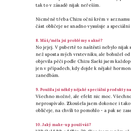
tak to v zásadě nijak neřeším.
Nicméně třeba Chizu oční krém v seznamu 
část obličeje se snadno vysušuje a speciální
8. Máš/měla jsi problémy s akné?
No jejej. V pubertě to naštěstí nebylo nijak
než sposta mých vrstevníku, ale bohužel od
objevila péči podle Chizu Saeki jsem každop
jen v případech, kdy dojde k nějaké hormon
zanedbám.
9. Použila jsi někdy nějaké speciální produkty n
Všechno možné, ale efekt nic moc. Všechno v
neprospívalo. Zkoušela jsem dokonce i takov
obličeje, na chvíli to pomohlo - a pak se zas
10. Jaký make-up používáš?