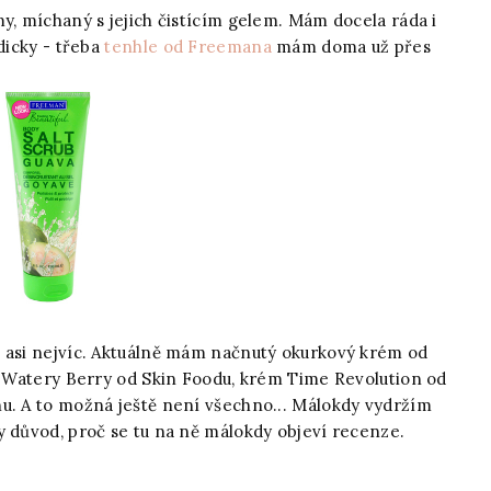
y, míchaný s jejich čistícím gelem. Mám docela ráda i
dicky - třeba
tenhle od Freemana
mám doma už přes
m asi nejvíc. Aktuálně mám načnutý okurkový krém od
zi Watery Berry od Skin Foodu, krém Time Revolution od
u. A to možná ještě není všechno... Málokdy vydržím
y důvod, proč se tu na ně málokdy objeví recenze.