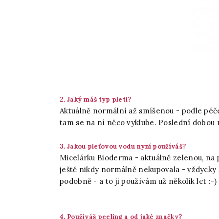
2. Jaký máš typ pleti?
Aktuálně normální až smíšenou - podle péče
tam se na ní něco vyklube. Poslední dobou m
3. Jakou pleťovou vodu nyní používáš?
Micelárku Bioderma - aktuálně zelenou, na p
ještě nikdy normálně nekupovala - vždycky k
podobně - a to ji používám už několik let :-)
4. Používáš peeling a od jaké značky?