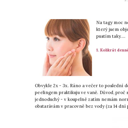
3
Na tagy moc ne
který jsem obj
pustím taky....
1. Kolikrát denně
Obvykle 2x - 3x. Ráno a večer to poslední 
peelingem praktikuju ve vaně. Důvod, proč 
jednoduchý - v koupelně zatím nemám normá
obstarávám v pracovně bez vody (za 14 dní p