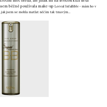
trochu moc bledá, ale jinak mi na světlou kůži sedí
jsem běžně používala make-up
Loreal Infallible - mám ho v
, jak jsem se mohla matlat něčím tak tmavým...