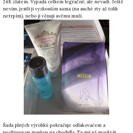
24K zlatem. Vypadá celkem legračně, ale nevadí. Ještě
nevím, jestli ji vyzkouším sama (na suché rty až tolik
netrpím), nebo ji věnuji svému muži.
Řada plných výrobků pokračuje odlakovačem a
peelingovou maskou na chodidla. Ta mě už mockrát