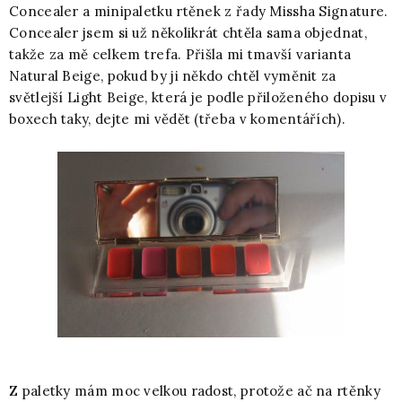
Concealer a minipaletku rtěnek z řady Missha Signature.
Concealer jsem si už několikrát chtěla sama objednat,
takže za mě celkem trefa. Přišla mi tmavší varianta
Natural Beige, pokud by ji někdo chtěl vyměnit za
světlejší Light Beige, která je podle přiloženého dopisu v
boxech taky, dejte mi vědět (třeba v komentářích).
Z paletky mám moc velkou radost, protože ač na rtěnky