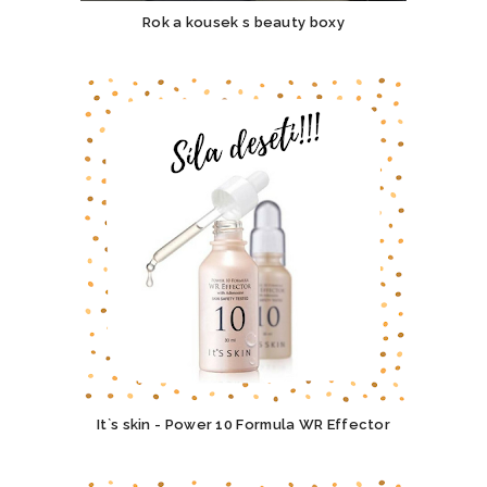
Rok a kousek s beauty boxy
It`s skin - Power 10 Formula WR Effector