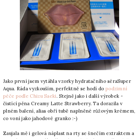
Jako první jsem vytáhla vzorky hydratačního séraSuper
Aqua. Ráda vyzkouším, perfektně se hodí do
podzimní
péče podle Chizu Saeki
. Stejně jako i další výrobek -
čistící pěna Creamy Latte Strawberry. Ta dorazila v
plném balení, alias obří tubě naplněné růžovým krémem,
co voní jako jahodové granko :-)
Zaujala mě i gelová náplast na rty se šnečím extraktem a