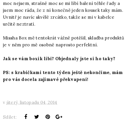
moc nejsem, strašně moc se mi líbí balení téhle řady a
jsem moc ráda, že z ní konečně jeden kousek taky mám.
Uvnitř je navíc skvělé zrcátko, takže se mi v kabelce
určitě neztratí.
Missha Box mě tentokrát vážně potěšil, skladba produktů
je v něm pro mě osobně naprosto perfektní.
Jak se vám boxík líbí? Objednaly jste si ho taky?
PS: s krabičkami tento týden ještě nekončíme, mám
pro vás docela zajímavé překvapení!
v
úterý, listopadu 04, 2014
Sdílet: