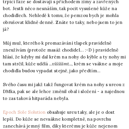
trpící fáze se dostávají s příchodem zimy a zavřených
bot. Jestli něco nesnáším, tak pocit vysušené kůže na
chodidlech. Nehledě k tomu, že pemzou bych je mohla
obrušovat klidně denně. Znáte to taky, nebo jsem to jen
já?
Můj muž, kterého k promazávání tlapek pravidelně
zneužívám (protože masáž chodidel... :-D ) pravidelně
hlásí, že kdyby mi dal krém na nohy do kýble a ty nohy mi
tam strčil, kůže udělá
...všššššmt...
, krém se vsákne a moje
chodidla budou vypadat stejně, jako předtím...
Svého času mi jakž takž fungovat krém na nohy s ureou z
DMka, pak se ale lehce změnil obal i složení - a najednou
to zas taková hitparáda nebyla.
Epoch Sole Solution
obsahuje ureu taky, ale je o dost
lepší. Do kůže se nevsákne kompletně, na povrchu
zanechává jemný film, díky kterému je kůže nejenom