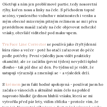
Ošetřuji s ním jen problémové partie, tedy nosoretní
rýhy, kořen nosu a linky na čele. S příchodem topné
sezóny, vysušeného vzduchu v místnostech i venku a
mým obecně mizerným pitným režimem se mi i přes
pravidelnou masáž začaly na čele objevovat nehezké
vrásky, obzvlášť viditelné pod maku-upem.
Tru Face Line Corrector
se používá jako čtyřtýdenní
kúra ráno a večer - poté ho stačí zařazovat do péče
podle potřeby. První výsledky jsou vidět prakticky
okamžitě, ale ze začátku (první týden) nevydrží úplně
dlouho - tak půl dne až den. Po týdnu už je vidět, že
ustupují výrazněji a zmenšují se - a výsledek drží.
S
krémem
jsem fakt hodně spokojená - používat jsem ho
začala o vánocích a aktuálně mám čelo na pohled
naprosto hladké (jedinou hlubší vrásku, která se mi
vytvořila před pár lety, vidím zblízka - protože vím, že