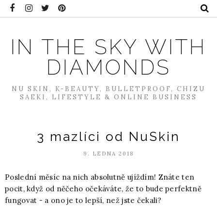
IN THE SKY WITH
DIAMONDS
NU SKIN, K-BEAUTY, BULLETPROOF, CHIZU
SAEKI, LIFESTYLE & ONLINE BUSINESS
3 mazlíci od NuSkin
9. LEDNA 2018
Poslední měsíc na nich absolutně ujíždím! Znáte ten
pocit, když od něčeho očekáváte, že to bude perfektně
fungovat - a ono je to lepší, než jste čekali?