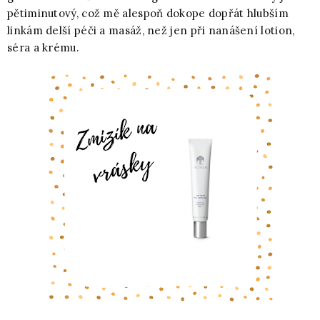
pětiminutový, což mě alespoň dokope dopřát hlubším
linkám delší péči a masáž, než jen při nanášení lotion,
séra a krému.