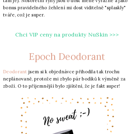
tam je). Nosoretní rýhy jsou o dost méně výrazné a jako
bonus pravidelného žehlení mi dost viditelně "splaskly"
tváře, což je super.
Chci VIP ceny na produkty NuSkin >>>
Epoch Deodorant
Deodorant
jsem si k objednávce přihodila tak trochu
neplánovaně, protože mi zbylo pár bodíků k výměně za
zboží. O to příjemnější bylo zjištění, že je fakt super!