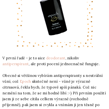
V první řadě - je to sice
deodorant
, nikoliv
antiperspirant
, ale proti pocení jednoznačně funguje.
Obecně si většinou vybírám antiperspiranty s neutrální
vůní, což
Epoch
skutečně není - vůně je výrazně
citrusová, řekla bych, že typově spíš pánská. Což nic
nemění na tom, že se mi hodně líbí :-) Při prvním použití
jsem ji ze sebe cítila celkem výrazně (rozhodně
příjemně), pak jsem si zvykla a vnímám ji jen těsně po