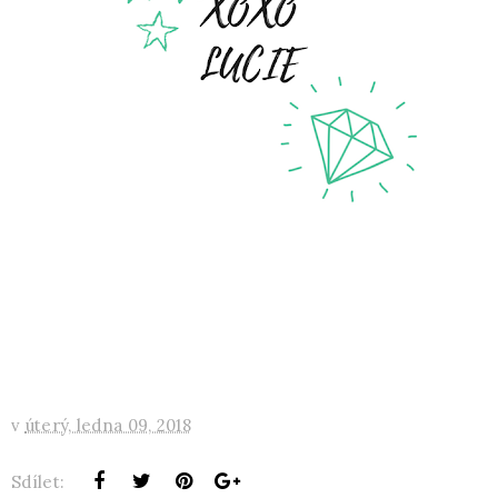
v
úterý, ledna 09, 2018
Sdílet: