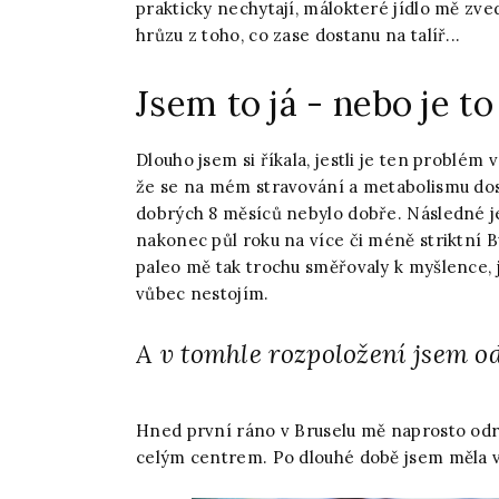
prakticky nechytají, málokteré jídlo mě zv
hrůzu z toho, co zase dostanu na talíř...
Jsem to já - nebo je to
Dlouho jsem si říkala, jestli je ten problém
že se na mém stravování a metabolismu dos
dobrých 8 měsíců nebylo dobře. Následné j
nakonec půl roku na více či méně striktní Bu
paleo mě tak trochu směřovaly k myšlence, j
vůbec nestojím.
A v tomhle rozpoložení jsem od
Hned první ráno v Bruselu mě naprosto odro
celým centrem. Po dlouhé době jsem měla v