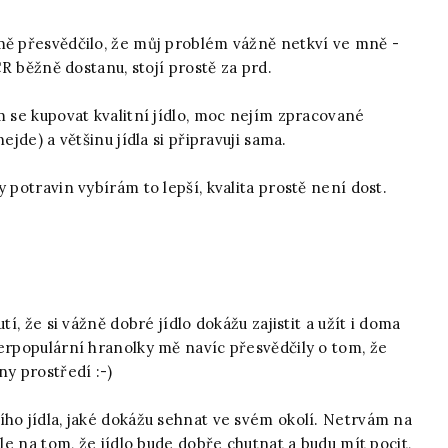
mě přesvědčilo, že můj problém vážně netkví ve mně -
ČR běžně dostanu, stojí prostě za prd.
m se kupovat kvalitní jídlo, moc nejím zpracované
ejde) a většinu jídla si připravuji sama.
 potravin vybírám to lepší, kvalita prostě není dost.
tí, že si vážně dobré jídlo dokážu zajistit a užít i doma
perpopulární hranolky mě navíc přesvědčily o tom, že
ny prostředí :-)
ího jídla, jaké dokážu sehnat ve svém okolí. Netrvám na
ale na tom, že jídlo bude dobře chutnat a budu mít pocit,