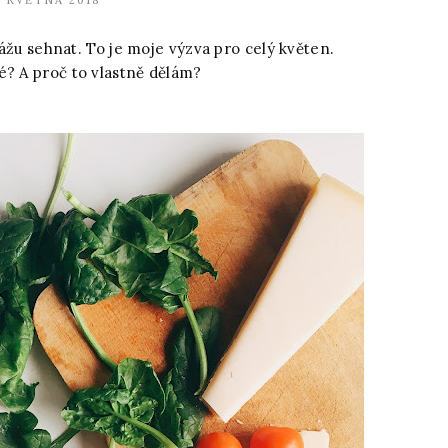
. KVĚTNA 2018
okážu sehnat. To je moje výzva pro celý květen.
é? A proč to vlastně dělám?