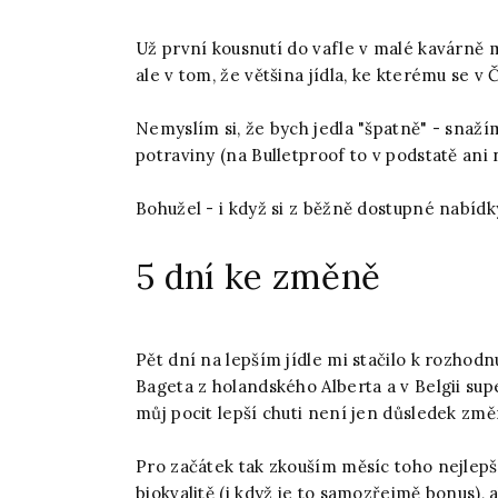
Už první kousnutí do vafle v malé kavárně 
ale v tom, že většina jídla, ke kterému se v 
Nemyslím si, že bych jedla "špatně" - snaží
potraviny (na Bulletproof to v podstatě ani n
Bohužel - i když si z běžně dostupné nabídky
5 dní ke změně
Pět dní na lepším jídle mi stačilo k rozhodnu
Bageta z holandského Alberta a v Belgii su
můj pocit lepší chuti není jen důsledek změ
Pro začátek tak zkouším měsíc toho nejlepš
biokvalitě (i když je to samozřejmě bonus), 