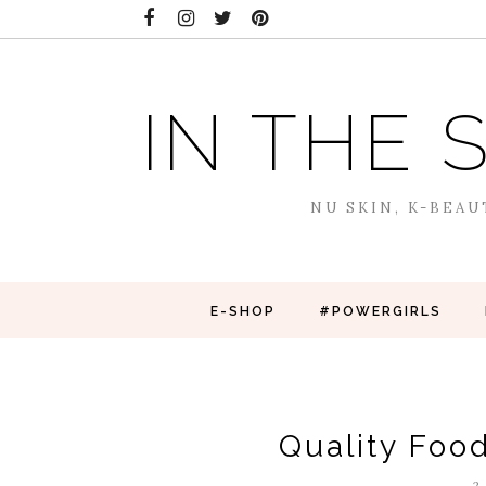
IN THE 
NU SKIN, K-BEAU
E-SHOP
#POWERGIRLS
Quality Foo