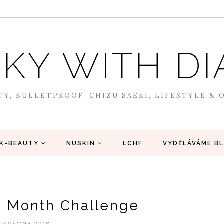
SKY WITH 
TY, BULLETPROOF, CHIZU SAEKI, LIFESTYLE &
K-BEAUTY
NUSKIN
LCHF
VYDĚLÁVÁME B
d Month Challenge