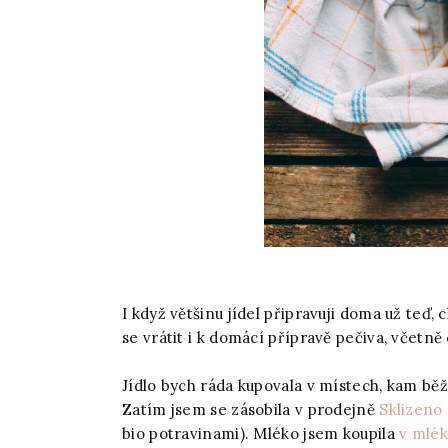
I když většinu jídel připravuji doma už teď,
se vrátit i k domácí přípravě pečiva, včetně
Jídlo bych ráda kupovala v místech, kam bě
Zatím jsem se zásobila v prodejně
Sklizeno
bio potravinami). Mléko jsem koupila
v mlé