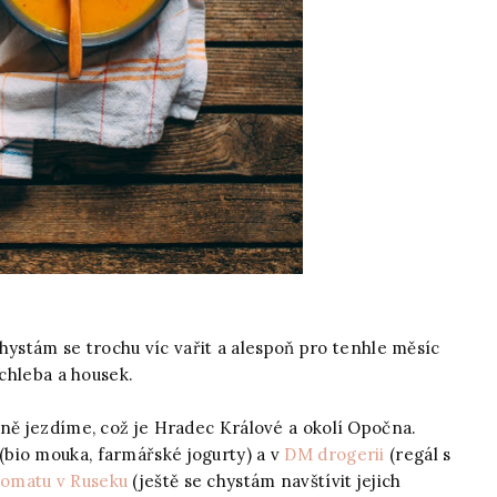
 chystám se trochu víc vařit a alespoň pro tenhle měsíc
 chleba a housek.
žně jezdíme, což je Hradec Králové a okolí Opočna.
(bio mouka, farmářské jogurty) a v
DM drogerii
(regál s
komatu v Ruseku
(ještě se chystám navštívit jejich