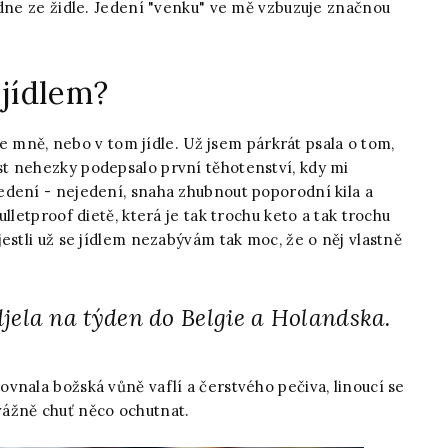
edne ze židle. Jedení "venku" ve mě vzbuzuje značnou
 jídlem?
 ve mně, nebo v tom jídle. Už jsem párkrát psala o tom,
t nehezky podepsalo první těhotenství, kdy mi
edení - nejedení, snaha zhubnout poporodní kila a
lletproof dietě, která je tak trochu keto a tak trochu
estli už se jídlem nezabývám tak moc, že o něj vlastně
jela na týden do Belgie a Holandska.
vnala božská vůně vaflí a čerstvého pečiva, linoucí se
ážně chuť něco ochutnat.