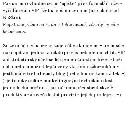
Pak se mi rozhodně se mi "upište" přes formulář níže -
vyřídím vám VIP účet s lepšími cenami (na cokoliv od
NuSkin).
Registrace přímo na stránce tohle neumí, zůstaly by vám
běžné ceny.
Zřízení účtu vás nezavazuje vůbec k ničemu - nemusíte
nakoupit ani jednou a nikdo po vás nebude nic chtít. VIP
a distributorský účet se liší jen možností nabízet zboží
dál a nebo umožnit lepší ceny vlastním zákazníkům -
jestli máte třeba beauty blog (nebo hodně kamarádek :-)
), je to díky online marketingovým technikám dost
jednoduchá možnost, jak někomu představit skvělé
produkty a zároveň dostat provizi z jejich prodeje... :-)