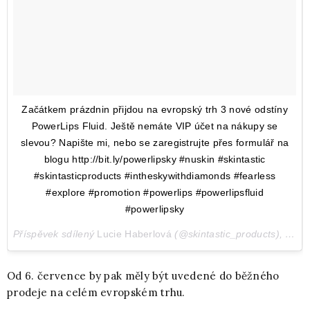
Začátkem prázdnin přijdou na evropský trh 3 nové odstíny
PowerLips Fluid. Ještě nemáte VIP účet na nákupy se
slevou? Napište mi, nebo se zaregistrujte přes formulář na
blogu http://bit.ly/powerlipsky #nuskin #skintastic
#skintasticproducts #intheskywithdiamonds #fearless
#explore #promotion #powerlips #powerlipsfluid
#powerlipsky
Příspěvek sdílený
Lucie Haberlová
(@skintastic_products),
Čen 
Od 6. července by pak měly být uvedené do běžného
prodeje na celém evropském trhu.