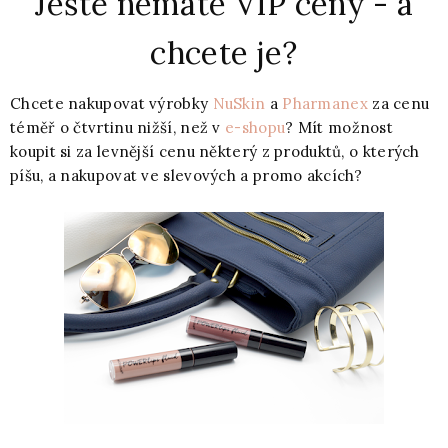
Ještě nemáte VIP ceny - a
chcete je?
Chcete nakupovat výrobky
NuSkin
a
Pharmanex
za cenu
téměř o čtvrtinu nižší, než v
e-shopu
? Mít možnost
koupit si za levnější cenu některý z produktů, o kterých
píšu, a nakupovat ve slevových a promo akcích?