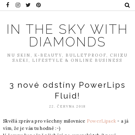
IN THE SKY WITH
DIAMONDS
NU SKIN, K-BEAUTY, BULLETPROOF, CHIZU
SAEKI, LIFESTYLE & ONLINE BUSINESS
3 nové odstíny PowerLips
Fluid!
22. ČERVNA 2018
Skvělá zpráva pro všechny milovnice
PowerLipsek
- a já
vím, že je vás tu hodně :-)