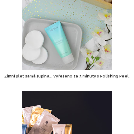
Zimní pleť samá šupina... Vyřešeno za 3 minuty s Polishing Peel.