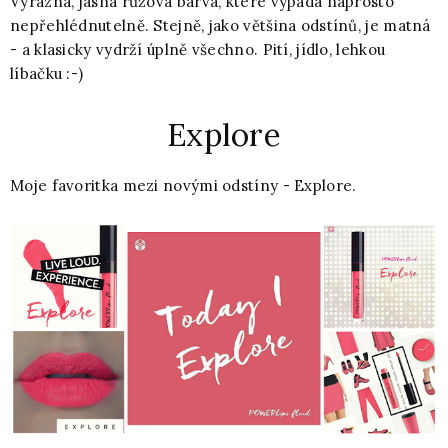
Výrazná, jasná růžová barva, které vypadá naprosto
nepřehlédnutelně. Stejně, jako většina odstínů, je matná
- a klasicky vydrží úplně všechno. Pití, jídlo, lehkou
líbačku :-)
Explore
Moje favoritka mezi novými odstíny - Explore.