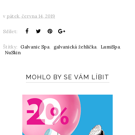
v
pátek, června 14, 2019
Sdílet:
Štítky:
Galvanic Spa
,
galvanická žehlička
,
LumiSpa
,
NuSkin
MOHLO BY SE VÁM LÍBIT