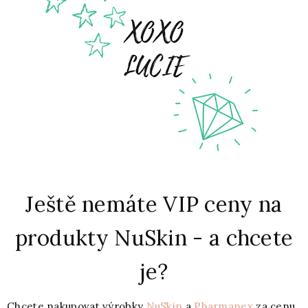
Ještě nemáte VIP ceny na
produkty NuSkin - a chcete
je?
Chcete nakupovat výrobky
NuSkin
a
Pharmanex
za cenu