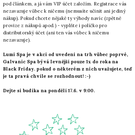
pod článkem, a já vám VIP účet založím. Registrace vás
nezavazuje vůbec k ničemu (nemusíte učinit ani jediný
nákup). Pokud chcete nějaké ty výhody navíc (zpětné
provize z nákupů apod.) - vyplňte i políčko pro
distributorský účet (ani ten vás vůbec k ničemu
nezavazuje).
Lumi Spa je v akci od uvedení na trh vůbec poprvé,
Galvanic Spa bývá levnější pouze 1x do roka na
Black Friday. pokud o některém z nich uvažujete, teď
je ta pravá chvíle se rozhodnout! :-)
Dejte si budíka na pondělí 17.6. v 9:00.