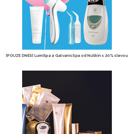
[POUZE DNES] LumiSpa a GalvanicSpa od NuSkin s 20% slevou