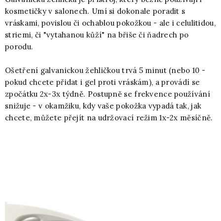
kosmetičky v salonech. Umí si dokonale poradit s
vráskami, povislou či ochablou pokožkou - ale i celulitidou,
striemi, či "vytahanou kůží" na břiše či ňadrech po
porodu.
Ošetření galvanickou žehličkou trvá 5 minut (nebo 10 -
pokud chcete přidat i gel proti vráskám), a provádí se
zpočátku 2x-3x týdně. Postupně se frekvence používání
snižuje - v okamžiku, kdy vaše pokožka vypadá tak, jak
chcete, můžete přejít na udržovací režim 1x-2x měsíčně.