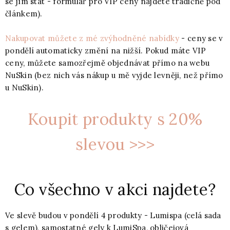
se jím stát - formulář pro VIP ceny najdete tradičně pod
článkem).
Nakupovat můžete z mé zvýhodněné nabídky
- ceny se v
pondělí automaticky změní na nižší. Pokud máte VIP
ceny, můžete samozřejmě objednávat přímo na webu
NuSkin (bez nich vás nákup u mě vyjde levněji, než přímo
u NuSkin).
Koupit produkty s 20%
slevou >>>
Co všechno v akci najdete?
Ve slevě budou v pondělí 4 produkty - Lumispa (celá sada
s gelem), samostatné gely k LumiSpa, obličejová