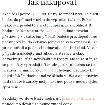
Jak nakupovat
Akce běží pouze 17.6.2019. Ceny se změní v 9:00 a platit
budou do půlnoci - nebo do vyprodání zásob. Pokud
některý z produktů chcete, doporučuji si pohlídat 9.
hodinu. Může se stát, že
web NuSkin
bude trochu
přetížený - v takovém případě budete pravděpodobně
přesměrováni do čekárny (objeví se vám oznámení, že
jste v pořadí a počet objednávajících před vámi. V tom
případě následujte instrukce na stránce a okno
nezavírejte, ať se nevyřadíte z fronty. Může se stát, že
se produkty vyprodají dříve, ale poslední dobou se to
nestává - v minulé akci
NuSkin
chybějící produkty k
objednávkám doobjednal ze skladů v USA a objednávky
nad skladové zásoby měly nakonec pouze necelý týden
zpoždění).
Produkty ve slevě byste měli najít
přímo v e-shopu
, v
pondělí po deváté se pouze změní ceny