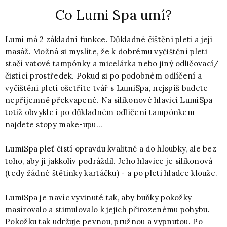
Co Lumi Spa umí?
Lumi má 2 základní funkce. Důkladné čištění pleti a její
masáž. Možná si myslíte, že k dobrému vyčištění pleti
stačí vatové tampónky a micelárka nebo jiný odličovací/
čistící prostředek. Pokud si po podobném odlíčení a
vyčištění pleti ošetříte tvář s LumiSpa, nejspíš budete
nepříjemně překvapené. Na silikonové hlavici LumiSpa
totiž obvykle i po důkladném odlíčení tampónkem
najdete stopy make-upu...
LumiSpa pleť čistí opravdu kvalitně a do hloubky, ale bez
toho, aby ji jakkoliv podráždil. Jeho hlavice je silikonová
(tedy žádné štětinky kartáčku) - a po pleti hladce klouže.
LumiSpa je navíc vyvinuté tak, aby buňky pokožky
masírovalo a stimulovalo k jejich přirozenému pohybu.
Pokožku tak udržuje pevnou, pružnou a vypnutou. Po