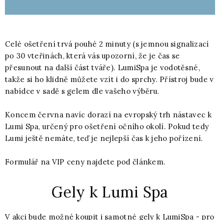
Celé ošetření trvá pouhé 2 minuty (s jemnou signalizací
po 30 vteřinách, která vás upozorní, že je čas se
přesunout na další část tváře). LumiSpa je vodotěsné,
takže si ho klidně můžete vzít i do sprchy. Přístroj bude v
nabídce v sadě s gelem dle vašeho výběru.
Koncem června navíc dorazí na evropský trh nástavec k
Lumi Spa, určený pro ošetření očního okolí. Pokud tedy
Lumi ještě nemáte, teď je nejlepší čas k jeho pořízení.
Formulář na VIP ceny najdete pod článkem.
Gely k Lumi Spa
V akci bude možné koupit i samotné gely k LumiSpa - pro