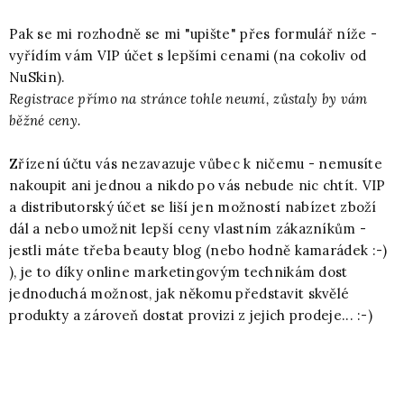
Pak se mi rozhodně se mi "upište" přes formulář níže -
vyřídím vám VIP účet s lepšími cenami (na cokoliv od
NuSkin).
Registrace přímo na stránce tohle neumí, zůstaly by vám
běžné ceny.
Zřízení účtu vás nezavazuje vůbec k ničemu - nemusíte
nakoupit ani jednou a nikdo po vás nebude nic chtít. VIP
a distributorský účet se liší jen možností nabízet zboží
dál a nebo umožnit lepší ceny vlastním zákazníkům -
jestli máte třeba beauty blog (nebo hodně kamarádek :-)
), je to díky online marketingovým technikám dost
jednoduchá možnost, jak někomu představit skvělé
produkty a zároveň dostat provizi z jejich prodeje... :-)