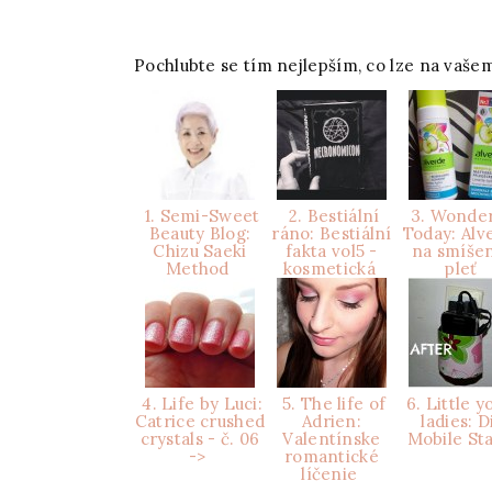
Pochlubte se tím nejlepším, co lze na vašem
1. Semi-Sweet
2. Bestiální
3. Wonder
Beauty Blog:
ráno: Bestiální
Today: Alv
Chizu Saeki
fakta vol5 -
na smíše
Method
kosmetická
pleť
4. Life by Luci:
5. The life of
6. Little 
Catrice crushed
Adrien:
ladies: D
crystals - č. 06
Valentínske
Mobile St
->
romantické
líčenie