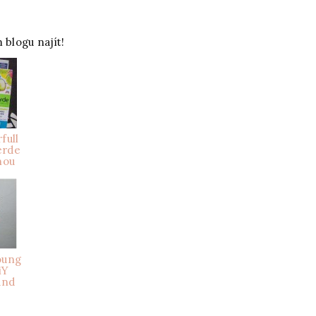
 blogu najít!
full
erde
nou
young
iY
and