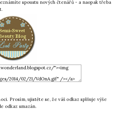
známíte spoustu nových čtenářů - a naopak třeba
t.
ci. Prosím, ujistěte se, že váš odkaz splňuje výše
de odkaz smazán.