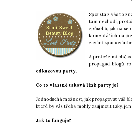
2
Spousta z vás to zn
tam nechodí, protož
způsobů, jak na seb
komentářích na jiný
zavání spamováním
A protože mi občas
propagaci blogů, r
odkazovou party
.
Co to vlastně taková link party je?
Jednoduchá možnost, jak propagovat váš bl
které by vás třeba mohly zaujmout taky, jen j
Jak to funguje?