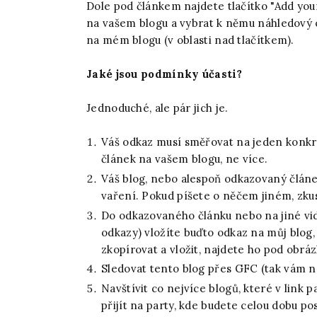
Dole pod článkem najdete tlačítko "Add your
na vašem blogu a vybrat k němu náhledový o
na mém blogu (v oblasti nad tlačítkem).
Jaké jsou podmínky účasti?
Jednoduché, ale pár jich je.
Váš odkaz musí směřovat na jeden konkré
článek na vašem blogu, ne více.
Váš blog, nebo alespoň odkazovaný článek
vaření. Pokud píšete o něčem jiném, zkus
Do odkazovaného článku nebo na jiné vidi
odkazy) vložíte buďto odkaz na můj blog,
zkopírovat a vložit, najdete ho pod obrá
Sledovat tento blog přes GFC (tak vám ne
Navštívit co nejvíce blogů, které v link 
přijít na party, kde budete celou dobu po