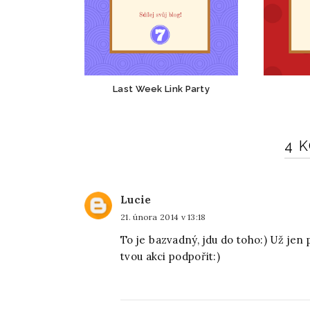
Last Week Link Party
4 
Lucie
21. února 2014 v 13:18
To je bazvadný, jdu do toho:) Už jen
tvou akci podpořit:)