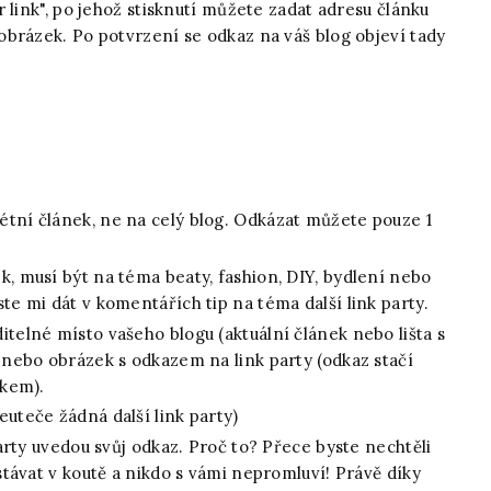
 link", po jehož stisknutí můžete zadat adresu článku
brázek. Po potvrzení se odkaz na váš blog objeví tady
tní článek, ne na celý blog. Odkázat můžete pouze 1
, musí být na téma beaty, fashion, DIY, bydlení nebo
te mi dát v komentářích tip na téma další link party.
telné místo vašeho blogu (aktuální článek nebo lišta s
 nebo obrázek s odkazem na link party (odkaz stačí
zkem).
uteče žádná další link party)
party uvedou svůj odkaz. Proč to? Přece byste nechtěli
stávat v koutě a nikdo s vámi nepromluví! Právě díky