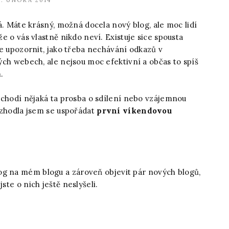
1. ÚNORA 2014
á. Máte krásný, možná docela nový blog, ale moc lidí
e o vás vlastně nikdo neví. Existuje sice spousta
e upozornit, jako třeba nechávání odkazů v
ch webech, ale nejsou moc efektivní a občas to spíš
.
 chodí nějaká ta prosba o sdílení nebo vzájemnou
ozhodla jsem se uspořádat
první víkendovou
og na mém blogu a zároveň objevit pár nových blogů,
ste o nich ještě neslyšeli.