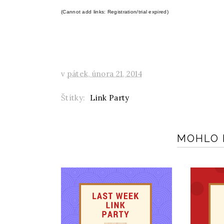
(Cannot add links: Registration/trial expired)
v
pátek, února 21, 2014
Štítky:
Link Party
MOHLO B