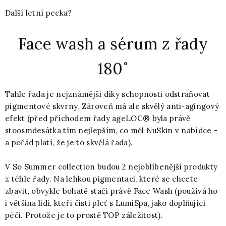
Další letní pecka?
Face wash a sérum z řady
180˚
Tahle řada je nejznámější díky schopnosti odstraňovat
pigmentové skvrny. Zároveň má ale skvělý anti-agingový
efekt (před příchodem řady ageLOC® byla právě
stoosmdesátka tím nejlepším, co měl NuSkin v nabídce -
a pořád platí, že je to skvělá řada).
V So Summer collection budou 2 nejoblíbenější produkty
z téhle řady. Na lehkou pigmentaci, které se chcete
zbavit, obvykle bohatě stačí právě Face Wash (používá ho
i většina lidí, kteří čistí pleť s LumiSpa, jako doplňující
péči. Protože je to prostě TOP záležitost).