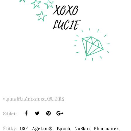
v
pondělí, července 09, 2018
Sdílet:
Štítky:
180˚
,
AgeLoc®
,
Epoch
,
NuSkin
,
Pharmanex
,