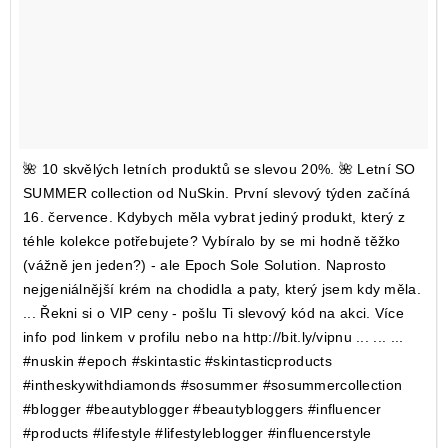
🌺 10 skvělých letních produktů se slevou 20%. 🌺 Letní SO
SUMMER collection od NuSkin. První slevový týden začíná
16. července. Kdybych měla vybrat jediný produkt, který z
téhle kolekce potřebujete? Vybíralo by se mi hodně těžko
(vážně jen jeden?) - ale Epoch Sole Solution. Naprosto
nejgeniálnější krém na chodidla a paty, který jsem kdy měla.
... Řekni si o VIP ceny - pošlu Ti slevový kód na akci. Více
info pod linkem v profilu nebo na http://bit.ly/vipnu ... ... ...
#nuskin #epoch #skintastic #skintasticproducts
#intheskywithdiamonds #sosummer #sosummercollection
#blogger #beautyblogger #beautybloggers #influencer
#products #lifestyle #lifestyleblogger #influencerstyle