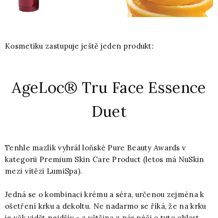
Kosmetiku zastupuje ještě jeden produkt:
AgeLoc® Tru Face Essence
Duet
Tenhle mazlík vyhrál loňské Pure Beauty Awards v
kategorii Premium Skin Care Product (letos má NuSkin
mezi vítězi LumiSpa).
Jedná se o kombinaci krému a séra, určenou zejména k
ošetření krku a dekoltu. Ne nadarmo se říká, že na krku
je věk vidět nejdřív - a většina z nás péči o tuto oblast