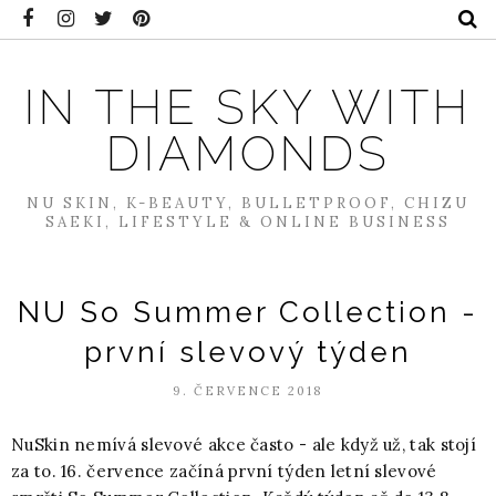
IN THE SKY WITH
DIAMONDS
NU SKIN, K-BEAUTY, BULLETPROOF, CHIZU
SAEKI, LIFESTYLE & ONLINE BUSINESS
NU So Summer Collection -
první slevový týden
9. ČERVENCE 2018
NuSkin nemívá slevové akce často - ale když už, tak stojí
za to. 16. července začíná první týden letní slevové