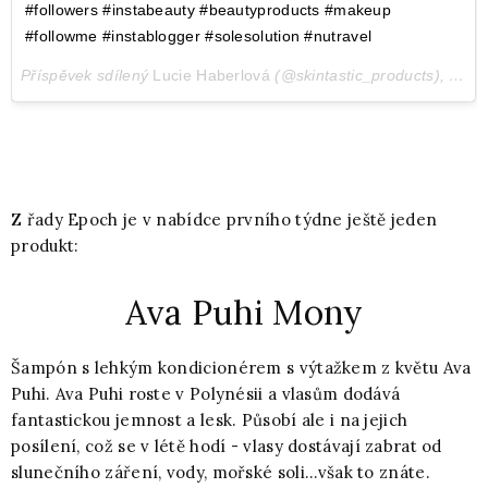
#followers #instabeauty #beautyproducts #makeup
#followme #instablogger #solesolution #nutravel
Příspěvek sdílený
Lucie Haberlová
(@skintastic_products),
Čec 
Z řady Epoch je v nabídce prvního týdne ještě jeden
produkt:
Ava Puhi Mony
Šampón s lehkým kondicionérem s výtažkem z květu Ava
Puhi. Ava Puhi roste v Polynésii a vlasům dodává
fantastickou jemnost a lesk. Působí ale i na jejich
posílení, což se v létě hodí - vlasy dostávají zabrat od
slunečního záření, vody, mořské soli...však to znáte.