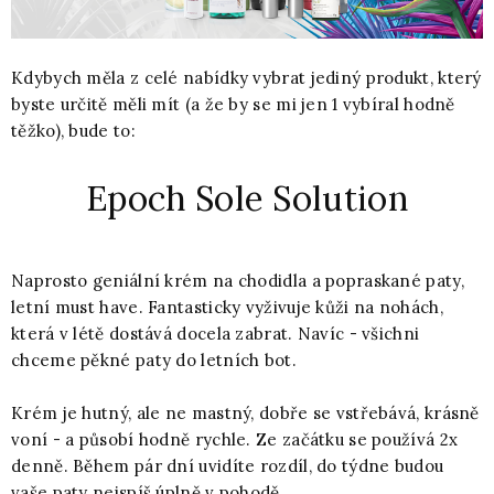
Kdybych měla z celé nabídky vybrat jediný produkt, který
byste určitě měli mít (a že by se mi jen 1 vybíral hodně
těžko), bude to:
Epoch Sole Solution
Naprosto geniální krém na chodidla a popraskané paty,
letní must have. Fantasticky vyživuje kůži na nohách,
která v létě dostává docela zabrat. Navíc - všichni
chceme pěkné paty do letních bot.
Krém je hutný, ale ne mastný, dobře se vstřebává, krásně
voní - a působí hodně rychle. Ze začátku se používá 2x
denně. Během pár dní uvidíte rozdíl, do týdne budou
vaše paty nejspíš úplně v pohodě.