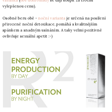
varianta
(
obě dohromady
se dají koupit za trochu
vylepšenou cenu).
Osobně beru obě -
noční varianta
je určená na posílení
přirozené noční detoxikace, pomáhá s kvalitnějším
spánkem a snadným usínáním. A taky velmi pozitivně
ovlivňuje sexuální apetit :-)