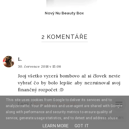
Nový Nu Beauty Box
2 KOMENTÁŘE
L.
30. července 2018 v 15:06
Jooj všetko vyzerá bombovo až si človek nevie
vybrať čo by bolo lepšie aby nezruinoval svoj
finančný rozpočet :D
This site uses cookies from Google to deliver its services and to
Lumi z
Recenzie-Kozmetiky
analyze traffic. Your IP address and user-agent are shared with Google
along with performance and security metrics to ensure quality of
Odpovědět
service, generate usage statistics, and to detect and address abuse.
LEARN MORE
GOT IT