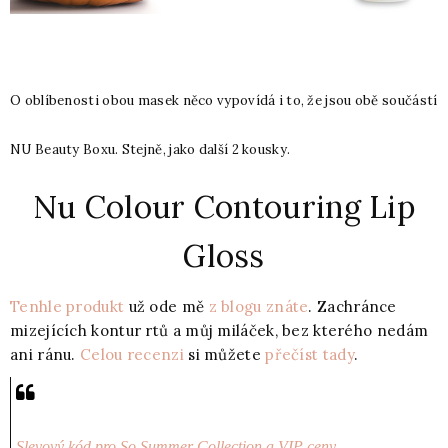
O oblíbenosti obou masek něco vypovídá i to, že jsou obě součástí
NU Beauty Boxu. Stejně, jako další 2 kousky.
Nu Colour Contouring Lip
Gloss
Tenhle produkt
už ode mě
z blogu znáte
. Zachránce
mizejících kontur rtů a můj miláček, bez kterého nedám
ani ránu.
Celou recenzi
si můžete
přečíst tady
.
Slevový kód pro So Summer Collection a VIP ceny