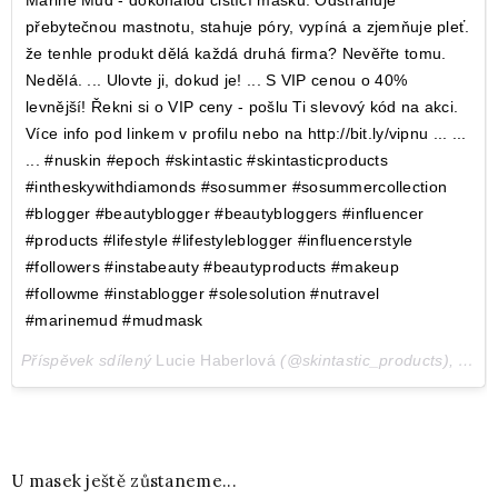
přebytečnou mastnotu, stahuje póry, vypíná a zjemňuje pleť.
že tenhle produkt dělá každá druhá firma? Nevěřte tomu.
Nedělá. ... Ulovte ji, dokud je! ... S VIP cenou o 40%
levnější! Řekni si o VIP ceny - pošlu Ti slevový kód na akci.
Více info pod linkem v profilu nebo na http://bit.ly/vipnu ... ...
... #nuskin #epoch #skintastic #skintasticproducts
#intheskywithdiamonds #sosummer #sosummercollection
#blogger #beautyblogger #beautybloggers #influencer
#products #lifestyle #lifestyleblogger #influencerstyle
#followers #instabeauty #beautyproducts #makeup
#followme #instablogger #solesolution #nutravel
#marinemud #mudmask
Příspěvek sdílený
Lucie Haberlová
(@skintastic_products),
Čec 
U masek ještě zůstaneme...