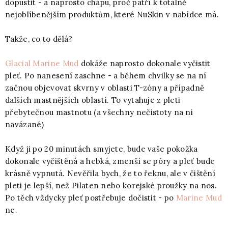
dopustit - a naprosto chápu, proč patří k totálně
nejoblíbenějším produktům, které NuSkin v nabídce má.
Takže, co to dělá?
Glacial Marine Mud
dokáže naprosto dokonale vyčistit
pleť. Po nanesení zaschne - a během chvilky se na ní
začnou objevovat skvrny v oblasti T-zóny a případně
dalších mastnějších oblastí. To vytahuje z pleti
přebytečnou mastnotu (a všechny nečistoty na ni
navázané)
Když ji po 20 minutách smyjete, bude vaše pokožka
dokonale vyčištěná a hebká, zmenší se póry a pleť bude
krásně vypnutá. Nevěřila bych, že to řeknu, ale v čištění
pleti je lepší, než Pilaten nebo korejské proužky na nos.
Po těch vždycky pleť postřebuje dočistit - po
Marine Mud
ne.