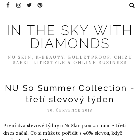
IN THE SKY WITH
DIAMONDS
NU SKIN, K-BEAUTY, BULLETPROOF, CHIZU
SAEKI, LIFESTYLE & ONLINE BUSINESS
NU So Summer Collection -
třetí slevový týden
30. ČERVENCE 2018
První dva slevové týdny u NuSkin jsou za námi - třetí
dnes začal. Co si můžete pořídit s 40% slevou, když