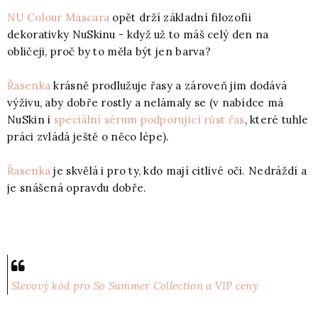
NU Colour Mascara
opět drží základní filozofii
dekorativky NuSkinu - když už to máš celý den na
obličeji, proč by to měla být jen barva?
Řasenka
krásně prodlužuje řasy a zároveň jim dodává
výživu, aby dobře rostly a nelámaly se (v nabídce má
NuSkin i
speciální sérum podporující růst řas
, které tuhle
práci zvládá ještě o něco lépe).
Řasenka
je skvělá i pro ty, kdo mají citlivé oči. Nedráždí a
je snášená opravdu dobře.
Slevový kód pro So Summer Collection a VIP ceny