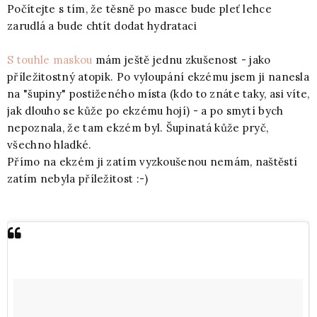
Počítejte s tím, že těsně po masce bude pleť lehce
zarudlá a bude chtít dodat hydrataci
S touhle maskou
mám ještě jednu zkušenost - jako
příležitostný atopik. Po vyloupání ekzému jsem ji nanesla
na "šupiny" postiženého místa (kdo to znáte taky, asi víte,
jak dlouho se kůže po ekzému hojí) - a po smytí bych
nepoznala, že tam ekzém byl. Šupinatá kůže pryč,
všechno hladké.
Přímo na ekzém ji zatím vyzkoušenou nemám, naštěstí
zatím nebyla příležitost :-)