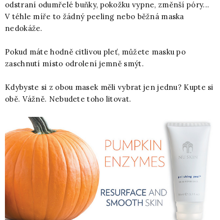
odstraní odumřelé buňky, pokožku vypne, změnší póry...
V téhle míře to žádný peeling nebo běžná maska
nedokáže.
Pokud máte hodně citlivou pleť, můžete masku po
zaschnutí místo odrolení jemně smýt.
Kdybyste si z obou masek měli vybrat jen jednu? Kupte si
obě. Vážně. Nebudete toho litovat.