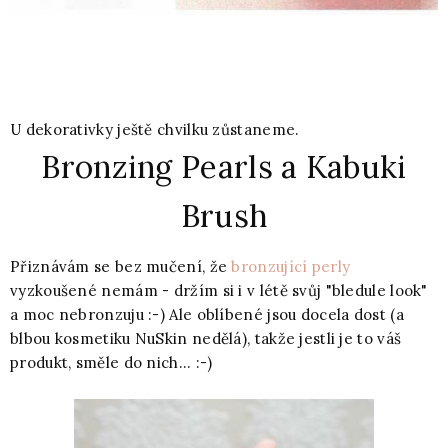
U dekorativky ještě chvilku zůstaneme.
Bronzing Pearls a Kabuki
Brush
Přiznávám se bez mučení, že
bronzující perly
vyzkoušené nemám - držím si i v létě svůj "bledule look"
a moc nebronzuju :-) Ale oblíbené jsou docela dost (a
blbou kosmetiku NuSkin nedělá), takže jestli je to váš
produkt, směle do nich... :-)