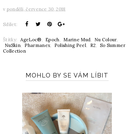
v
pondělí, července 30, 2018
Sdílet:
Štítky:
AgeLoc®
,
Epoch
,
Marine Mud
,
Nu Colour
,
NuSkin
,
Pharmanex
,
Polishing Peel
,
R2
,
So Summer
Collection
MOHLO BY SE VÁM LÍBIT