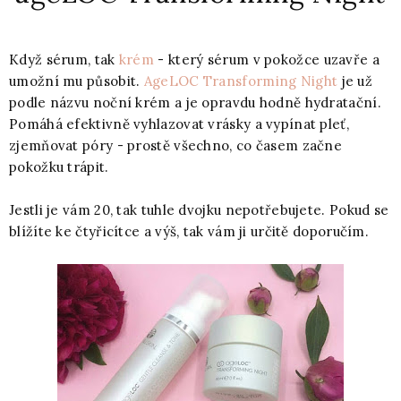
Když sérum, tak
krém
- který sérum v pokožce uzavře a
umožní mu působit.
AgeLOC Transforming Night
je už
podle názvu noční krém a je opravdu hodně hydratační.
Pomáhá efektivně vyhlazovat vrásky a vypínat pleť,
zjemňovat póry - prostě všechno, co časem začne
pokožku trápit.
Jestli je vám 20, tak tuhle dvojku nepotřebujete. Pokud se
blížíte ke čtyřicítce a výš, tak vám ji určitě doporučím.