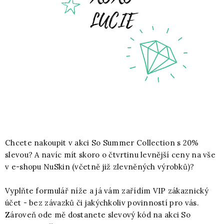
Chcete nakoupit v akci So Summer Collection s 20%
slevou? A navíc mít skoro o čtvrtinu levnější ceny na vše
v e-shopu NuSkin (včetně již zlevněných výrobků)?
Vyplňte formulář níže a já vám zařídím VIP zákaznický
účet - bez závazků či jakýchkoliv povinností pro vás.
Zároveň ode mě dostanete slevový kód na akci So